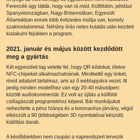
Ferencék úgy látták, hogy van rá mód. Külföldön, például
Spanyolországban, Nagy-Britanniában, Egyesült
Államokban ennek több évtizedes múltja van, komoly
szakirodalommal. Néhány órás netes kutatás után kezdett
kialakulni fejükben a program.
2021. január és május között kezdődött
meg a gyártás
Két egyesületi tag vetette fel, hogy QR-kódokat, illetve
NFC-chipeket alkalmazhatnának. Mindkettő egy linket,
rövid adatsort tartalmaz, ami az ő weblapjukra vezet. Itt
pedig minden modellhez van egy 20-40 másodperc
közötti audiokommentár. Ez volt az újítás a külföldi
csillagászati programokhoz képest. Bár munkájukat
nehezítette a pénz hiánya és a koronavírus-járvány, végül
elkészült a 90 (többségében 3D nyomtatóval készült)
kiállítási darab.
A későbbiekben nem csupán a naprendszert tervezik