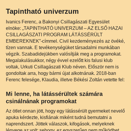
Tapintható univerzum
Ivanics Ferenc, a Bakonyi Csillagászati Egyesület
elnöke: „TAPINTHATÓ UNIVERZUM – AZ ELSŐ HAZAI
CSILLAGÁSZATI PROGRAM LÁTÁSSÉRÜLT
EMBEREKNEK”-címmel. Civil kezdeményezés az övéké,
tízen vannak. E tevékenységüket társadalmi munkában
végzik. Szabadidejükben valósítják meg a programokat.
Megalakulásukkor, négy évvel ezelőtt kis falusi klub
voltak, Urkuti Csillagászati Klub néven. Először nem is
gondoltak arra, hogy bármi újat alkotnának. 2018-ban
Ferenc felesége, Klaudia, illetve Békési Zoltán vetette fel:
Mi lenne, ha látássérültek számára
csinálnának programokat
Az ötlet onnan jött, hogy egy látássérült gyermeket nevelő
apuka kérdezte, kisfiának miként tudná bemutatni a
naprendszert. Jöttek válaszok, kifogások, melyeknek
lényege az volt: sehogy, ez egyszerűen nem működhet.