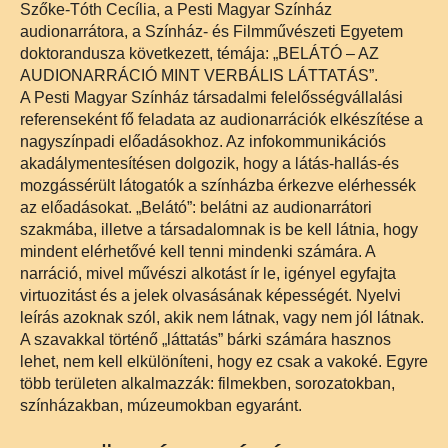
Szőke-Tóth Cecília, a Pesti Magyar Színház
audionarrátora, a Színház- és Filmművészeti Egyetem
doktorandusza következett, témája: „BELÁTÓ – AZ
AUDIONARRÁCIÓ MINT VERBÁLIS LÁTTATÁS”.
A Pesti Magyar Színház társadalmi felelősségvállalási
referenseként fő feladata az audionarrációk elkészítése a
nagyszínpadi előadásokhoz. Az infokommunikációs
akadálymentesítésen dolgozik, hogy a látás-hallás-és
mozgássérült látogatók a színházba érkezve elérhessék
az előadásokat. „Belátó”: belátni az audionarrátori
szakmába, illetve a társadalomnak is be kell látnia, hogy
mindent elérhetővé kell tenni mindenki számára. A
narráció, mivel művészi alkotást ír le, igényel egyfajta
virtuozitást és a jelek olvasásának képességét. Nyelvi
leírás azoknak szól, akik nem látnak, vagy nem jól látnak.
A szavakkal történő „láttatás” bárki számára hasznos
lehet, nem kell elkülöníteni, hogy ez csak a vakoké. Egyre
több területen alkalmazzák: filmekben, sorozatokban,
színházakban, múzeumokban egyaránt.