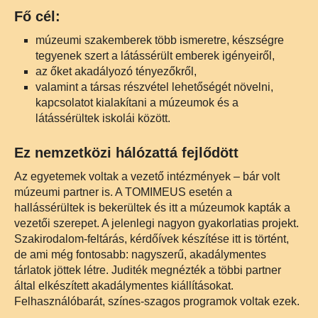
Fő cél:
múzeumi szakemberek több ismeretre, készségre
tegyenek szert a látássérült emberek igényeiről,
az őket akadályozó tényezőkről,
valamint a társas részvétel lehetőségét növelni,
kapcsolatot kialakítani a múzeumok és a
látássérültek iskolái között.
Ez nemzetközi hálózattá fejlődött
Az egyetemek voltak a vezető intézmények – bár volt
múzeumi partner is. A TOMIMEUS esetén a
hallássérültek is bekerültek és itt a múzeumok kapták a
vezetői szerepet. A jelenlegi nagyon gyakorlatias projekt.
Szakirodalom-feltárás, kérdőívek készítése itt is történt,
de ami még fontosabb: nagyszerű, akadálymentes
tárlatok jöttek létre. Juditék megnézték a többi partner
által elkészített akadálymentes kiállításokat.
Felhasználóbarát, színes-szagos programok voltak ezek.