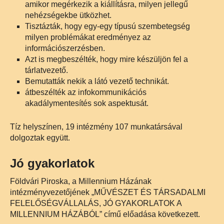
amikor megérkezik a kiállításra, milyen jellegű
nehézségekbe ütközhet.
Tisztázták, hogy egy-egy típusú szembetegség
milyen problémákat eredményez az
információszerzésben.
Azt is megbeszélték, hogy mire készüljön fel a
tárlatvezető.
Bemutatták nekik a látó vezető technikát.
átbeszélték az infokommunikációs
akadálymentesítés sok aspektusát.
Tíz helyszínen, 19 intézmény 107 munkatársával
dolgoztak együtt.
Jó gyakorlatok
Földvári Piroska, a Millennium Házának
intézményvezetőjének „MŰVÉSZET ÉS TÁRSADALMI
FELELŐSÉGVÁLLALÁS, JÓ GYAKORLATOK A
MILLENNIUM HÁZÁBÓL” című előadása következett.