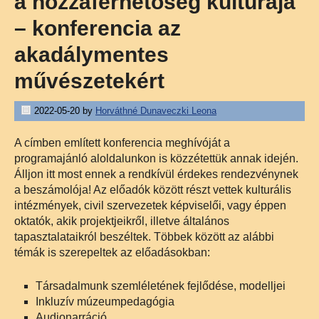
a hozzáférhetőség kultúrája
– konferencia az
akadálymentes
művészetekért
2022-05-20
by
Horváthné Dunaveczki Leona
A címben említett konferencia meghívóját a
programajánló aloldalunkon is közzétettük annak idején.
Álljon itt most ennek a rendkívül érdekes rendezvénynek
a beszámolója! Az előadók között részt vettek kulturális
intézmények, civil szervezetek képviselői, vagy éppen
oktatók, akik projektjeikről, illetve általános
tapasztalataikról beszéltek. Többek között az alábbi
témák is szerepeltek az előadásokban:
Társadalmunk szemléletének fejlődése, modelljei
Inkluzív múzeumpedagógia
Audionarráció