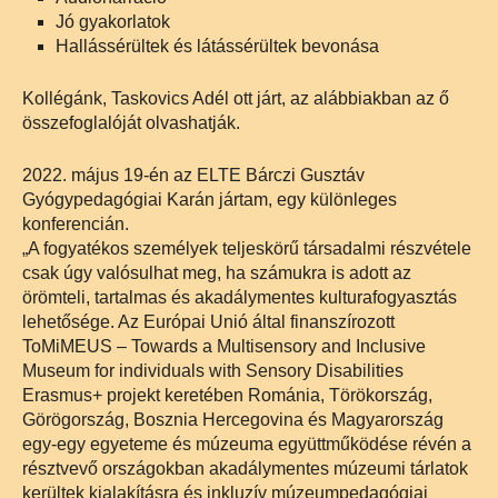
Jó gyakorlatok
Hallássérültek és látássérültek bevonása
Kollégánk, Taskovics Adél ott járt, az alábbiakban az ő
összefoglalóját olvashatják.
2022. május 19-én az ELTE Bárczi Gusztáv
Gyógypedagógiai Karán jártam, egy különleges
konferencián.
„A fogyatékos személyek teljeskörű társadalmi részvétele
csak úgy valósulhat meg, ha számukra is adott az
örömteli, tartalmas és akadálymentes kulturafogyasztás
lehetősége. Az Európai Unió által finanszírozott
ToMiMEUS – Towards a Multisensory and Inclusive
Museum for individuals with Sensory Disabilities
Erasmus+ projekt keretében Románia, Törökország,
Görögország, Bosznia Hercegovina és Magyarország
egy-egy egyeteme és múzeuma együttműködése révén a
résztvevő országokban akadálymentes múzeumi tárlatok
kerültek kialakításra és inkluzív múzeumpedagógiai