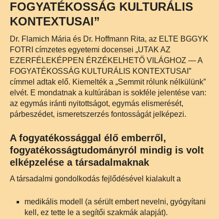
FOGYATÉKOSSÁG KULTURÁLIS
KONTEXTUSAI”
Dr. Flamich Mária és Dr. Hoffmann Rita, az ELTE BGGYK
FOTRI címzetes egyetemi docensei „UTAK AZ
EZERFÉLEKÉPPEN ÉRZÉKELHETŐ VILÁGHOZ — A
FOGYATÉKOSSÁG KULTURÁLIS KONTEXTUSAI”
címmel adtak elő. Kiemelték a „Semmit rólunk nélkülünk”
elvét. E mondatnak a kultúrában is sokféle jelentése van:
az egymás iránti nyitottságot, egymás elismerését,
párbeszédet, ismeretszerzés fontosságát jelképezi.
A fogyatékossággal élő emberről,
fogyatékosságtudományról mindig is volt
elképzelése a társadalmaknak
A társadalmi gondolkodás fejlődésével kialakult a
medikális modell (a sérült embert nevelni, gyógyítani
kell, ez tette le a segítői szakmák alapját).