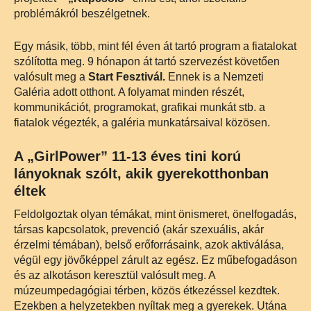
problémákról beszélgetnek.
Egy másik, több, mint fél éven át tartó program a fiatalokat
szólította meg. 9 hónapon át tartó szervezést követően
valósult meg a
Start Fesztivál.
Ennek is a Nemzeti
Galéria adott otthont. A folyamat minden részét,
kommunikációt, programokat, grafikai munkát stb. a
fiatalok végezték, a galéria munkatársaival közösen.
A „GirlPower” 11-13 éves tini korú
lányoknak szólt, akik gyerekotthonban
éltek
Feldolgoztak olyan témákat, mint önismeret, önelfogadás,
társas kapcsolatok, prevenció (akár szexuális, akár
érzelmi témában), belső erőforrásaink, azok aktiválása,
végül egy jövőképpel zárult az egész. Ez műbefogadáson
és az alkotáson keresztül valósult meg. A
múzeumpedagógiai térben, közös étkezéssel kezdtek.
Ezekben a helyzetekben nyíltak meg a gyerekek. Utána