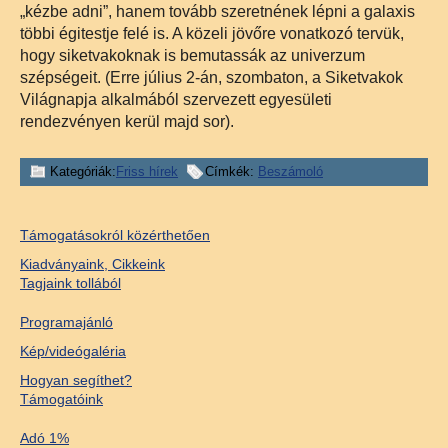
„kézbe adni”, hanem tovább szeretnének lépni a galaxis
többi égitestje felé is. A közeli jövőre vonatkozó tervük,
hogy siketvakoknak is bemutassák az univerzum
szépségeit. (Erre július 2-án, szombaton, a Siketvakok
Világnapja alkalmából szervezett egyesületi
rendezvényen kerül majd sor).
Kategóriák:
Friss hírek
Címkék:
Beszámoló
Támogatásokról közérthetően
Kiadványaink, Cikkeink
Tagjaink tollából
Programajánló
Kép/videógaléria
Hogyan segíthet?
Támogatóink
Adó 1%