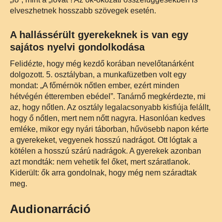
elveszhetnek hosszabb szövegek esetén.
A hallássérült gyerekeknek is van egy
sajátos nyelvi gondolkodása
Felidézte, hogy még kezdő korában nevelőtanárként
dolgozott. 5. osztályban, a munkafüzetben volt egy
mondat: „A főmérnök nőtlen ember, ezért minden
hétvégén étteremben ebédel”. Tanárnő megkérdezte, mi
az, hogy nőtlen. Az osztály legalacsonyabb kisfiúja felállt,
hogy ő nőtlen, mert nem nőtt nagyra. Hasonlóan kedves
emléke, mikor egy nyári táborban, hűvösebb napon kérte
a gyerekeket, vegyenek hosszú nadrágot. Ott lógtak a
kötélen a hosszú szárú nadrágok. A gyerekek azonban
azt mondták: nem vehetik fel őket, mert száratlanok.
Kiderült: ők arra gondolnak, hogy még nem száradtak
meg.
Audionarráció