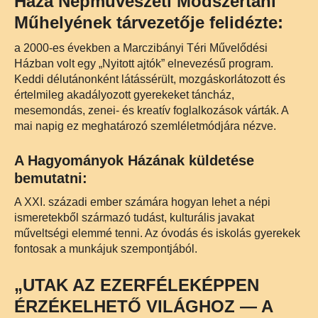
Háza Népművészeti Módszertani
Műhelyének tárvezetője felidézte:
a 2000-es években a Marczibányi Téri Művelődési
Házban volt egy „Nyitott ajtók” elnevezésű program.
Keddi délutánonként látássérült, mozgáskorlátozott és
értelmileg akadályozott gyerekeket táncház,
mesemondás, zenei- és kreatív foglalkozások várták. A
mai napig ez meghatározó szemléletmódjára nézve.
A Hagyományok Házának küldetése
bemutatni:
A XXI. századi ember számára hogyan lehet a népi
ismeretekből származó tudást, kulturális javakat
műveltségi elemmé tenni. Az óvodás és iskolás gyerekek
fontosak a munkájuk szempontjából.
„UTAK AZ EZERFÉLEKÉPPEN
ÉRZÉKELHETŐ VILÁGHOZ — A