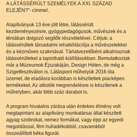
A LÁTÁSSÉRÜLT SZEMÉLYEK A XXI. SZÁZAD
ELEJÉN?”- címmel.
Alapítványuk 13 éve jött létre, látássérült
kezdeményezésre, gyógypedagógusok, művészek és a
témában dolgozó segítők részvételével. Céljuk: a
látássérültek társadalmi rehabilitációja a művészetekkel
és a kézműves szakmával. Tárlatvezetőként alkalmaznak
látássérülteket a tapintható kiállításokban. Bemutatkoztak
már a Múzeumok Éjszakáján, Design Héten, de még a
Szigetfesztiválon is. Látáspont műhelyük 2016 óta
üzemel, de eladásra korábban is készítettek piacképes
termékeket. Az alkotók megrendelésre is készítenek a
műhelyben, akár több száz darabot is.
A program hivatalos zárása után érdekes élmény volt
megtapintani az alapítvány munkatársai által készített
agyag szobrokat, nemez formákat, vagy épp az egyedi
megoldással, fém hulladékokból, csavarokból
összeállított béka figurát.