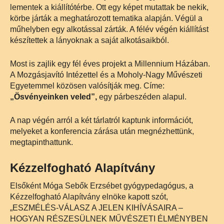
lementek a kiállítótérbe. Ott egy képet mutattak be nekik,
körbe járták a meghatározott tematika alapján. Végül a
műhelyben egy alkotással zárták. A félév végén kiállítást
készítettek a lányoknak a saját alkotásaikból.
Most is zajlik egy fél éves projekt a Millennium Házában.
A Mozgásjavító Intézettel és a Moholy-Nagy Művészeti
Egyetemmel közösen valósítják meg. Címe:
„Ösvényeinken veled”,
egy párbeszéden alapul.
A nap végén arról a két tárlatról kaptunk információt,
melyeket a konferencia zárása után megnézhettünk,
megtapinthattunk.
Kézzelfogható Alapítvány
Elsőként Móga Sebők Erzsébet gyógypedagógus, a
Kézzelfogható Alapítvány elnöke kapott szót,
„ESZMÉLÉS-VÁLASZ A JELEN KIHÍVÁSAIRA –
HOGYAN RÉSZESÜLNEK MŰVÉSZETI ÉLMÉNYBEN