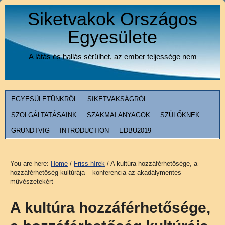
Siketvakok Országos
Egyesülete
A látás és hallás sérülhet, az ember teljessége nem
EGYESÜLETÜNKRŐL
SIKETVAKSÁGRÓL
SZOLGÁLTATÁSAINK
SZAKMAI ANYAGOK
SZÜLŐKNEK
GRUNDTVIG
INTRODUCTION
EDBU2019
You are here:
Home
/
Friss hírek
/
A kultúra hozzáférhetősége, a
hozzáférhetőség kultúrája – konferencia az akadálymentes
művészetekért
A kultúra hozzáférhetősége,