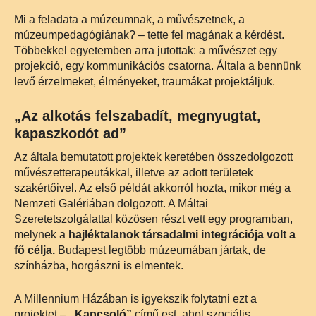
Mi a feladata a múzeumnak, a művészetnek, a
múzeumpedagógiának? – tette fel magának a kérdést.
Többekkel egyetemben arra jutottak: a művészet egy
projekció, egy kommunikációs csatorna. Általa a bennünk
levő érzelmeket, élményeket, traumákat projektáljuk.
„Az alkotás felszabadít, megnyugtat,
kapaszkodót ad”
Az általa bemutatott projektek keretében összedolgozott
művészetterapeutákkal, illetve az adott területek
szakértőivel. Az első példát akkorról hozta, mikor még a
Nemzeti Galériában dolgozott. A Máltai
Szeretetszolgálattal közösen részt vett egy programban,
melynek a
hajléktalanok társadalmi integrációja volt a
fő célja.
Budapest legtöbb múzeumában jártak, de
színházba, horgászni is elmentek.
A Millennium Házában is igyekszik folytatni ezt a
projektet –
„Kapcsoló”
című est, ahol szociális