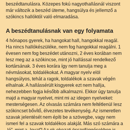
beszédtanulásra. Közepes fokú nagyothallásnál viszont
már változik a beszéd üteme, hangsúlya és jellemző a
szókincs hallóktól való elmaradása.
A beszédtanulásnak van egy folyamata
4 hónapos gyerek, ha hangokat hall, hangokkal reagál.
Ha nincs hallókészüléke, nem fog hangokkal reagálni. 1
évesen nem fog beszédet utánozni, 2 éves korában nem
lesz meg az a szókincse, mint jó hallással rendelkező
kortársának. 3 éves korára így nem tanulja meg a
névmásokat, toldalékokat. A magyar nyelv elöl
hangsúlyos, tehát a ragok, toldalékok a szavak végén
elhalnak. A hallássérült kisgyerek ezt nem hallja,
nehezebben fogja később alkalmazni. Ekkor úgy tanulja
majd a magyar nyelvet, mint mi az idegen nyelveket:
mesterségesen. Az olvasás számára nem feltétlenül lesz
szókincset bővítő, élvezetes tevékenység. Az ismeretlen
szavak jelentését nem építi be a szövegbe, vagy nem
ismeri fel a szavak toldalékos alakját. Más szó számára a
„ló”, mint a „lovat”! Az ok-okozati összefüggésekben is