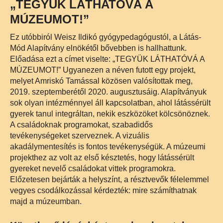
„TEGYÜK LÁTHATÓVÁ A
MÚZEUMOT!”
Ez utóbbiról Weisz Ildikó gyógypedagógustól, a Látás-
Mód Alapítvány elnökétől bővebben is hallhattunk.
Előadása ezt a címet viselte: „TEGYÜK LÁTHATÓVÁ A
MÚZEUMOT!” Ugyanezen a néven futott egy projekt,
melyet Amriskó Tamással közösen valósítottak meg,
2019. szeptemberétől 2020. augusztusáig. Alapítványuk
sok olyan intézménnyel áll kapcsolatban, ahol látássérült
gyerek tanul integráltan, nekik eszközöket kölcsönöznek.
A családoknak programokat, szabadidős
tevékenységeket szerveznek. A vizuális
akadálymentesítés is fontos tevékenységük. A múzeumi
projekthez az volt az első késztetés, hogy látássérült
gyereket nevelő családokat vittek programokra.
Előzetesen bejárták a helyszínt, a résztvevők félelemmel
vegyes csodálkozással kérdezték: mire számíthatnak
majd a múzeumban.