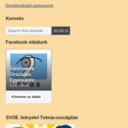
Együttműködő partnereink
Keresés
Facebook oldalunk
Siketvakok
Országos
Egyesülete
1,5 E követő
Követem az oldalt
SVOE Jelnyelvi Tolmácsszolgálat