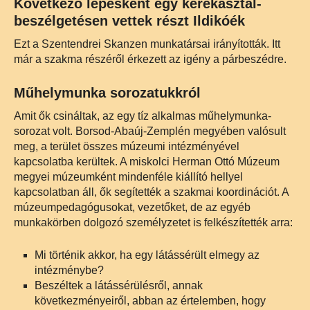
Következő lépésként egy kerekasztal-
beszélgetésen vettek részt Ildikóék
Ezt a Szentendrei Skanzen munkatársai irányították. Itt
már a szakma részéről érkezett az igény a párbeszédre.
Műhelymunka sorozatukkról
Amit ők csináltak, az egy tíz alkalmas műhelymunka-
sorozat volt. Borsod-Abaúj-Zemplén megyében valósult
meg, a terület összes múzeumi intézményével
kapcsolatba kerültek. A miskolci Herman Ottó Múzeum
megyei múzeumként mindenféle kiállító hellyel
kapcsolatban áll, ők segítették a szakmai koordinációt. A
múzeumpedagógusokat, vezetőket, de az egyéb
munkakörben dolgozó személyzetet is felkészítették arra:
Mi történik akkor, ha egy látássérült elmegy az
intézménybe?
Beszéltek a látássérülésről, annak
következményeiről, abban az értelemben, hogy