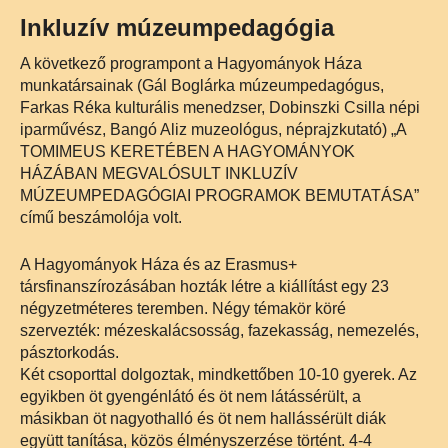
Inkluzív múzeumpedagógia
A következő programpont a Hagyományok Háza
munkatársainak (Gál Boglárka múzeumpedagógus,
Farkas Réka kulturális menedzser, Dobinszki Csilla népi
iparművész, Bangó Aliz muzeológus, néprajzkutató) „A
TOMIMEUS KERETÉBEN A HAGYOMÁNYOK
HÁZÁBAN MEGVALÓSULT INKLUZÍV
MÚZEUMPEDAGÓGIAI PROGRAMOK BEMUTATÁSA”
című beszámolója volt.
A Hagyományok Háza és az Erasmus+
társfinanszírozásában hozták létre a kiállítást egy 23
négyzetméteres teremben. Négy témakör köré
szervezték: mézeskalácsosság, fazekasság, nemezelés,
pásztorkodás.
Két csoporttal dolgoztak, mindkettőben 10-10 gyerek. Az
egyikben öt gyengénlátó és öt nem látássérült, a
másikban öt nagyothalló és öt nem hallássérült diák
együtt tanítása, közös élményszerzése történt. 4-4