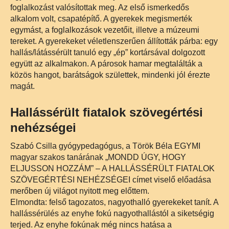
foglalkozást valósítottak meg. Az első ismerkedős
alkalom volt, csapatépítő. A gyerekek megismerték
egymást, a foglalkozások vezetőit, illetve a múzeumi
tereket. A gyerekeket véletlenszerűen állították párba: egy
hallás/látássérült tanuló egy „ép” kortársával dolgozott
együtt az alkalmakon. A párosok hamar megtalálták a
közös hangot, barátságok születtek, mindenki jól érezte
magát.
Hallássérült fiatalok szövegértési
nehézségei
Szabó Csilla gyógypedagógus, a Török Béla EGYMI
magyar szakos tanárának „MONDD ÚGY, HOGY
ELJUSSON HOZZÁM” – A HALLÁSSÉRÜLT FIATALOK
SZÖVEGÉRTÉSI NEHÉZSÉGEI címet viselő előadása
merőben új világot nyitott meg előttem.
Elmondta: felső tagozatos, nagyothalló gyerekeket tanít. A
hallássérülés az enyhe fokú nagyothallástól a siketségig
terjed. Az enyhe fokúnak még nincs hatása a