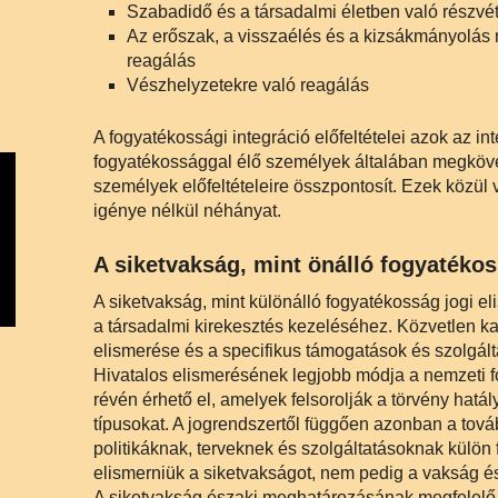
Szabadidő és a társadalmi életben való részvét
Az erőszak, a visszaélés és a kizsákmányolás
reagálás
Vészhelyzetekre való reagálás
A fogyatékossági integráció előfeltételei azok az i
fogyatékossággal élő személyek általában megkövet
személyek előfeltételeire összpontosít. Ezek közül
igénye nélkül néhányat.
A siketvakság, mint önálló fogyatéko
A siketvakság, mint különálló fogyatékosság jogi e
a társadalmi kirekesztés kezeléséhez. Közvetlen ka
elismerése és a specifikus támogatások és szolgált
Hivatalos elismerésének legjobb módja a nemzeti 
révén érhető el, amelyek felsorolják a törvény hatál
típusokat. A jogrendszertől függően azonban a tov
politikáknak, terveknek és szolgáltatásoknak külön
elismerniük a siketvakságot, nem pedig a vakság é
A siketvakság északi meghatározásának megfelelő, k