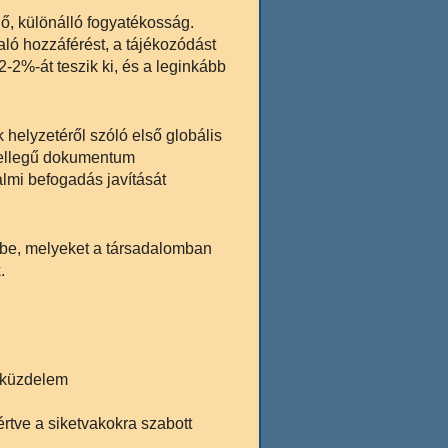
ő, különálló fogyatékosság.
ló hozzáférést, a tájékozódást
-2%-át teszik ki, és a leginkább
helyzetéről szóló első globális
n jellegű dokumentum
almi befogadás javítását
érbe, melyeket a társadalomban
.
 küzdelem
rtve a siketvakokra szabott