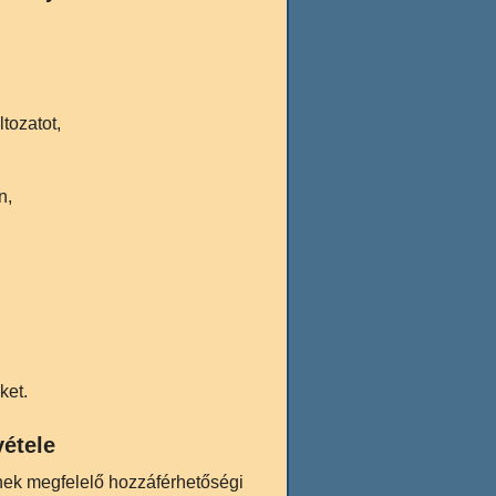
tozatot,
n,
ket.
vétele
nek megfelelő hozzáférhetőségi