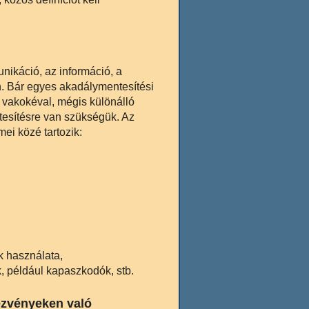
ikáció, az információ, a
n. Bár egyes akadálymentesítési
 vakokéval, mégis különálló
tesítésre van szükségük. Az
ei közé tartozik:
k használata,
, például kapaszkodók, stb.
ezvényeken való