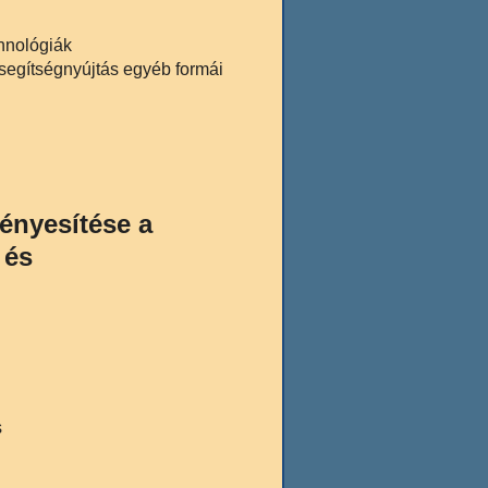
chnológiák
 segítségnyújtás egyéb formái
ényesítése a
 és
s