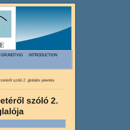
GRUNDTVIG
INTRODUCTION
etéről szóló 2. globális jelentés
téről szóló 2.
lalója