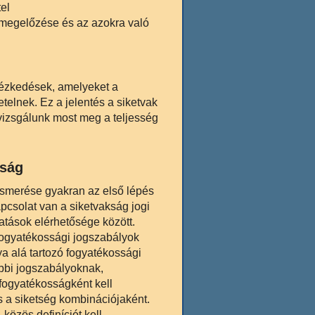
el
 megelőzése és az azokra való
ntézkedések, amelyeket a
elnek. Ez a jelentés a siketvak
 vizsgálunk most meg a teljesség
sság
lismerése gyakran az első lépés
pcsolat van a siketvakság jogi
atások elérhetősége között.
fogyatékossági jogszabályok
ya alá tartozó fogyatékossági
ábbi jogszabályoknak,
 fogyatékosságként kell
s a siketség kombinációjaként.
özös definíciót kell