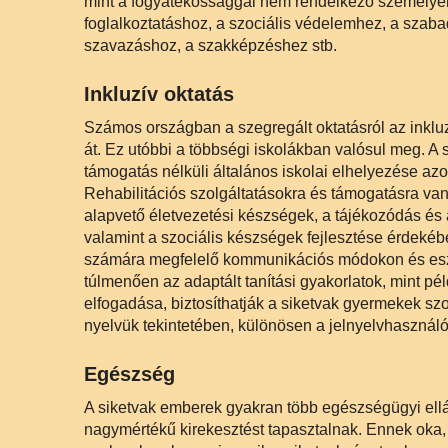
mint a fogyatékossággal nem rendelkező személyek
foglalkoztatáshoz, a szociális védelemhez, a szaba
szavazáshoz, a szakképzéshez stb.
Inkluzív oktatás
Számos országban a szegregált oktatásról az inkluz
át. Ez utóbbi a többségi iskolákban valósul meg. A
támogatás nélküli általános iskolai elhelyezése az
Rehabilitációs szolgáltatásokra és támogatásra v
alapvető életvezetési készségek, a tájékozódás és
valamint a szociális készségek fejlesztése érdekéb
számára megfelelő kommunikációs módokon és eszkö
túlmenően az adaptált tanítási gyakorlatok, mint pé
elfogadása, biztosíthatják a siketvak gyermekek szoc
nyelvük tekintetében, különösen a jelnyelvhasznál
Egészség
A siketvak emberek gyakran több egészségügyi ellá
nagymértékű kirekesztést tapasztalnak. Ennek oka