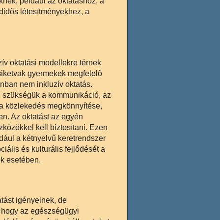
nek, például az oktatáshoz, a
didős létesítményekhez, a
ív oktatási modellekre térnek
 siketvak gyermekek megfelelő
onban nem inkluzív oktatás.
an szükségük a kommunikáció, az
 a közlekedés megkönnyítése,
en. Az oktatást az egyén
zökkel kell biztosítani. Ezen
ldául a kétnyelvű keretrendszer
iális és kulturális fejlődését a
ók esetében.
tást igényelnek, de
, hogy az egészségügyi