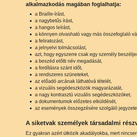
alkalmazkodás magában foglalhatja:
a Braille-írást,
a nagybetűs írást,
a hangos leírást,
a könnyen olvasható vagy más összefoglaló vál
a feliratozást,
a jelnyelvi tolmácsolást,
azt, hogy egyszerre csak egy személy beszélje
a beszéd előtti név megadását,
a fordításra szánt időt,
a rendszeres szüneteket,
az előadó arcának láthatóvá tételét,
a vizuális segédeszközök magyarázatát,
a nagy kontrasztú vizuális segédeszközöket,
a dokumentumok előzetes elküldését,
az események összegzésére szolgáló jegyzete
A siketvak személyek társadalmi rész
Ez gyakran azért ütközik akadályokba, mert nincse