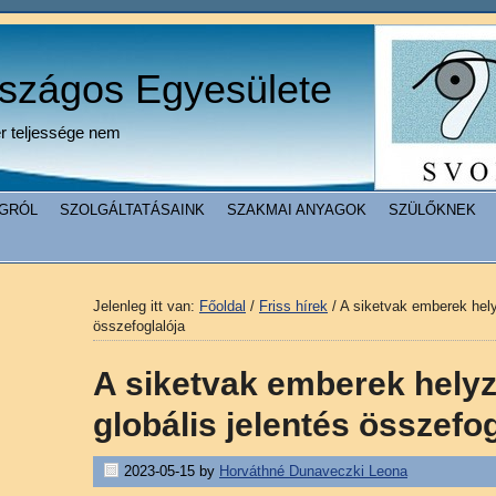
rszágos Egyesülete
er teljessége nem
GRÓL
SZOLGÁLTATÁSAINK
SZAKMAI ANYAGOK
SZÜLŐKNEK
Jelenleg itt van:
Főoldal
/
Friss hírek
/
A siketvak emberek helyz
összefoglalója
A siketvak emberek helyze
globális jelentés összefog
2023-05-15
by
Horváthné Dunaveczki Leona