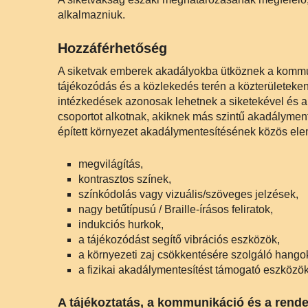
alkalmazniuk.
Hozzáférhetőség
A siketvak emberek akadályokba ütköznek a kommun
tájékozódás és a közlekedés terén a közterületeke
intézkedések azonosak lehetnek a siketekével és a
csoportot alkotnak, akiknek más szintű akadálymen
épített környezet akadálymentesítésének közös elem
megvilágítás,
kontrasztos színek,
színkódolás vagy vizuális/szöveges jelzések,
nagy betűtípusú / Braille-írásos feliratok,
indukciós hurkok,
a tájékozódást segítő vibrációs eszközök,
a környezeti zaj csökkentésére szolgáló hango
a fizikai akadálymentesítést támogató eszközök
A tájékoztatás, a kommunikáció és a rend