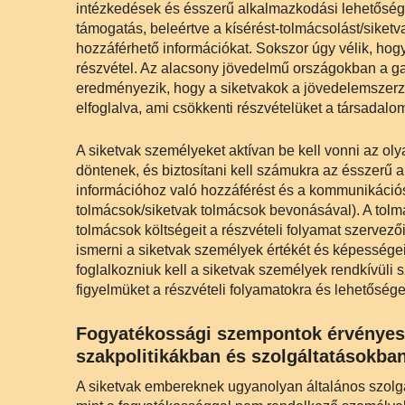
intézkedések és ésszerű alkalmazkodási lehetősé
támogatás, beleértve a kísérést-tolmácsolást/siketv
hozzáférhető információkat. Sokszor úgy vélik, hog
részvétel. Az alacsony jövedelmű országokban a g
eredményezik, hogy a siketvakok a jövedelemszer
elfoglalva, ami csökkenti részvételüket a társadalom
A siketvak személyeket aktívan be kell vonni az oly
döntenek, és biztosítani kell számukra az ésszerű 
információhoz való hozzáférést és a kommunikációs 
tolmácsok/siketvak tolmácsok bevonásával). A tolm
tolmácsok költségeit a részvételi folyamat szervezői
ismerni a siketvak személyek értékét és képessége
foglalkozniuk kell a siketvak személyek rendkívüli
figyelmüket a részvételi folyamatokra és lehetőség
Fogyatékossági szempontok érvényesí
szakpolitikákban és szolgáltatásokba
A siketvak embereknek ugyanolyan általános szolgá