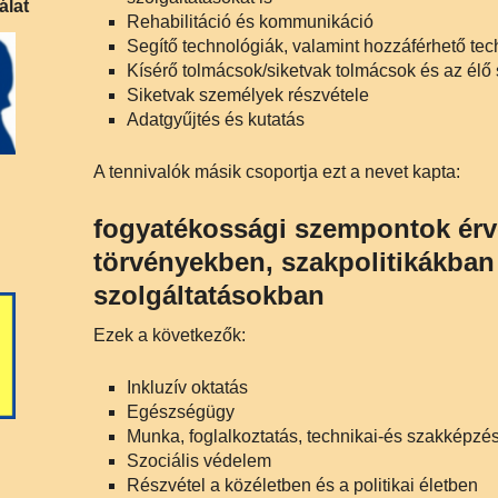
álat
Rehabilitáció és kommunikáció
Segítő technológiák, valamint hozzáférhető te
Kísérő tolmácsok/siketvak tolmácsok és az élő
Siketvak személyek részvétele
Adatgyűjtés és kutatás
A tennivalók másik csoportja ezt a nevet kapta:
fogyatékossági szempontok érv
törvényekben, szakpolitikákban
szolgáltatásokban
Ezek a következők:
Inkluzív oktatás
Egészségügy
Munka, foglalkoztatás, technikai-és szakképzé
Szociális védelem
Részvétel a közéletben és a politikai életben