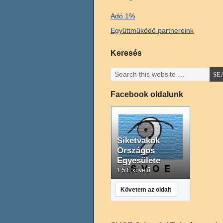
Adó 1%
Együttműködő partnereink
Keresés
Facebook oldalunk
Siketvakok
Országos
Egyesülete
1,5 E követő
Követem az oldalt