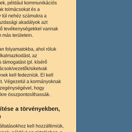
gek, például kommunikációs
ak tolmácsokat és a
y túl nehéz számukra a
azdasági akadályok azt
ző tevékenységekkel vannak
 más területein.
an folyamatokba, ahol róluk
alkalmazkodást, az
támogatást (pl. kísérő
ácsok/vezetők/siketvak
nek kell fedezniük. El kell
it. Végezetül a kormányoknak
 szegénységével, hogy
ekre összpontosíthassák.
tése a törvényekben,
n
ltatásokhoz kell hozzáférniük,