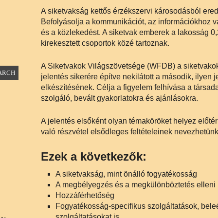
A siketvakság kettős érzékszervi károsodásból ered
Befolyásolja a kommunikációt, az információkhoz va
és a közlekedést. A siketvak emberek a lakosság 0,2
kirekesztett csoportok közé tartoznak.
A Siketvakok Világszövetsége (WFDB) a siketvakok 
jelentés sikerére építve nekilátott a második, ilye
elkészítésének. Célja a figyelem felhívása a társad
szolgáló, bevált gyakorlatokra és ajánlásokra.
A jelentés elsőként olyan témaköröket helyez előt
való részvétel elsődleges feltételeinek nevezhetünk
Ezek a következők:
A siketvakság, mint önálló fogyatékosság
A megbélyegzés és a megkülönböztetés elleni
Hozzáférhetőség
Fogyatékosság-specifikus szolgáltatások, beleé
szolgáltatásokat is