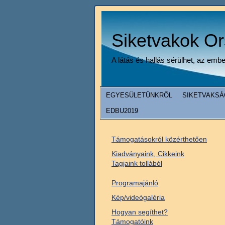
Siketvakok O
A látás és hallás sérülhet, az emb
EGYESÜLETÜNKRŐL
SIKETVAKSÁ
EDBU2019
Támogatásokról közérthetően
Kiadványaink, Cikkeink
Tagjaink tollából
Programajánló
Kép/videógaléria
Hogyan segíthet?
Támogatóink