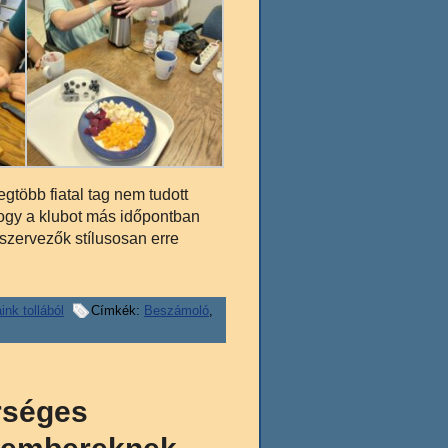
gtöbb fiatal tag nem tudott
 hogy a klubot más időpontban
 szervezők stílusosan erre
ink tollából
Címkék:
Beszámoló
,
rséges