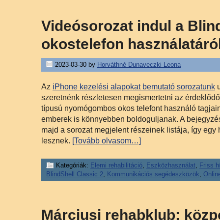
Videósorozat indul a Blin
okostelefon használatáró
2023-03-30
by
Horváthné Dunaveczki Leona
Az
iPhone kezelési alapokat bemutató sorozatunk
u
szeretnénk részletesen megismertetni az érdeklődők
típusú nyomógombos okos telefont használó tagjaink
emberek is könnyebben boldoguljanak. A bejegyzé
majd a sorozat megjelent részeinek listája, így egy
lesznek.
[Tovább olvasom…]
Kategóriák:
Elemi rehabilitáció
,
Eszközhasználat
,
Friss h
BlindShell Classic 2
,
Kommunikációs segédeszközök
,
Onlin
Márciusi rehabklub: közp