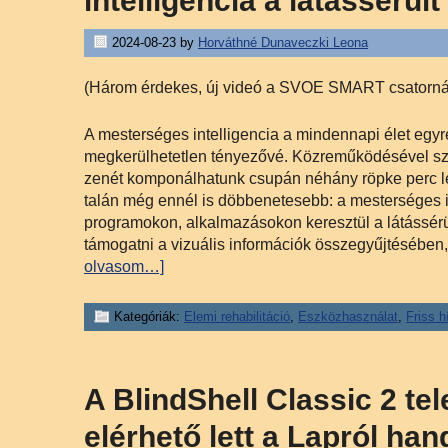
intelligencia a látássérü
2024-08-23
by
Horváthné Dunaveczki Leona
(Három érdekes, új videó a SVOE SMART csatorná
A mesterséges intelligencia a mindennapi élet egyre
megkerülhetetlen tényezővé. Közreműködésével szöv
zenét komponálhatunk csupán néhány röpke perc l
talán még ennél is döbbenetesebb: a mesterséges i
programokon, alkalmazásokon keresztül a látássérü
támogatni a vizuális információk összegyűjtésében
olvasom…]
Kategóriák:
Elemi rehabilitáció
,
Eszközhasználat
,
Friss h
A BlindShell Classic 2 tel
elérhető lett a Lapról ha