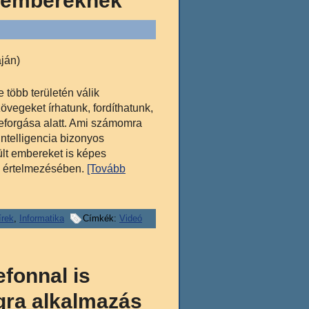
lt embereknek
ján)
 több területén válik
egeket írhatunk, fordíthatunk,
eforgása alatt. Ami számomra
ntelligencia bizonyos
lt embereket is képes
, értelmezésében.
[Tovább
írek
,
Informatika
Címkék:
Videó
efonnal is
ngra alkalmazás