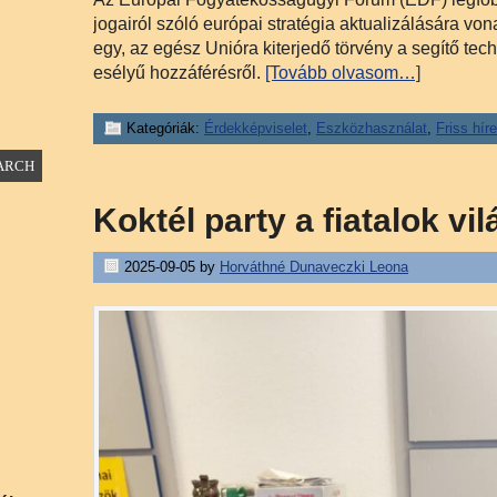
jogairól szóló európai stratégia aktualizálására vo
egy, az egész Unióra kiterjedő törvény a segítő te
esélyű hozzáférésről.
[Tovább olvasom…]
Kategóriák:
Érdekképviselet
,
Eszközhasználat
,
Friss hír
Koktél party a fiatalok vi
2025-09-05
by
Horváthné Dunaveczki Leona