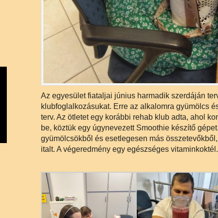
Az egyesület fiataljai június harmadik szerdáján te
klubfoglalkozásukat. Erre az alkalomra gyümölcs és
terv. Az ötletet egy korábbi rehab klub adta, ahol 
be, köztük egy úgynevezett Smoothie készítő gépet
gyümölcsökből és esetlegesen más összetevőkből, 
italt. A végeredmény egy egészséges vitaminkoktél.