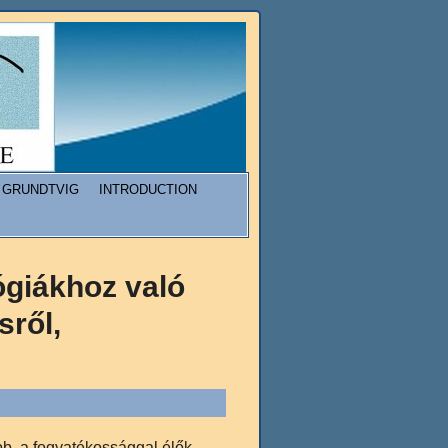
GRUNDTVIG
INTRODUCTION
ógiákhoz való
sről,
b, a fogyatékossággal élők