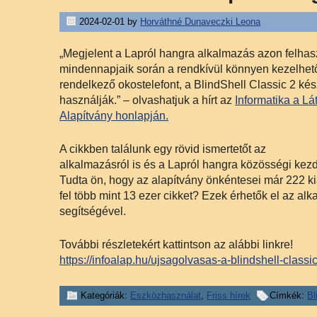
2024-02-01
by
Horváthné Dunaveczki Leona
„Megjelent a Lapról hangra alkalmazás azon felhas
mindennapjaik során a rendkívül könnyen kezelhető
rendelkező okostelefont, a BlindShell Classic 2 ké
használják.” – olvashatjuk a hírt az
Informatika a Lá
Alapítvány honlapján.
A cikkben találunk egy rövid ismertetőt az
alkalmazásról is és a Lapról hangra közösségi kez
Tudta ön, hogy az alapítvány önkéntesei már 222 k
fel több mint 13 ezer cikket? Ezek érhetők el az al
segítségével.
További részletekért kattintson az alábbi linkre!
https://infoalap.hu/ujsagolvasas-a-blindshell-classi
Kategóriák:
Eszközhasználat
,
Friss hírek
Címkék:
Bl