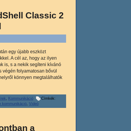
dShell Classic 2
l
tán egy újabb eszközt
kel. A cél az, hogy az ilyen
 is, s a nekik segíteni kívánó
s végén folyamatosan bővül
 helyről könnyen megtalálhatók
írek
,
Kommunikáció
Címkék:
e kommunikáció
,
Videó
ontban a