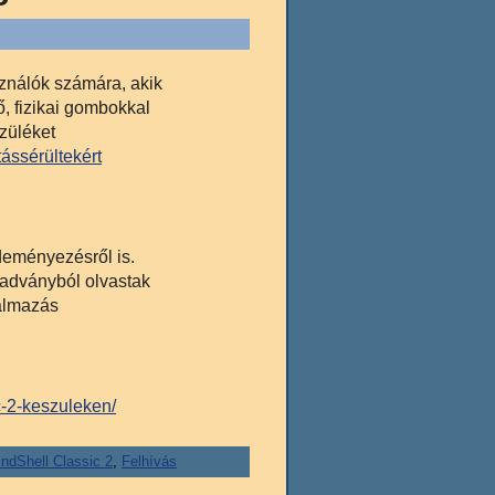
ználók számára, akik
, fizikai gombokkal
szüléket
tássérültekért
deményezésről is.
iadványból olvastak
kalmazás
c-2-keszuleken/
indShell Classic 2
,
Felhívás