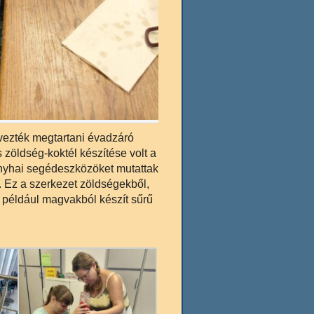
rvezték megtartani évadzáró
 zöldség-koktél készítése volt a
konyhai segédeszközöket mutattak
. Ez a szerkezet zöldségekből,
például magvakból készít sűrű