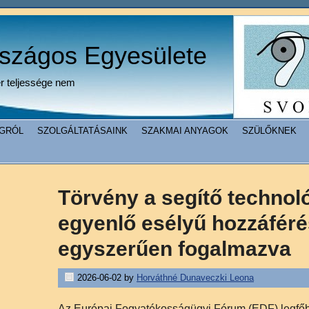
rszágos Egyesülete
er teljessége nem
GRÓL
SZOLGÁLTATÁSAINK
SZAKMAI ANYAGOK
SZÜLŐKNEK
Törvény a segítő technol
egyenlő esélyű hozzáféré
egyszerűen fogalmazva
2026-06-02
by
Horváthné Dunaveczki Leona
Az Európai Fogyatékosságügyi Fórum (EDF) legfőb