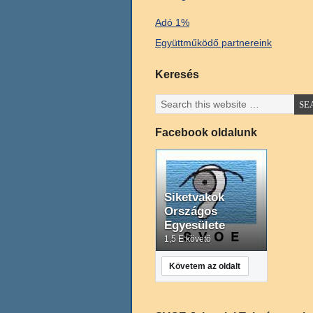
Adó 1%
Együttműködő partnereink
Keresés
Facebook oldalunk
Siketvakok
Országos
Egyesülete
1,5 E követő
Követem az oldalt