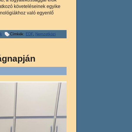
natkozó követeléseinek egyike
chnológiákhoz való egyenlő
ek
Címkék:
EDF
,
Nemzetközi
lágnapján