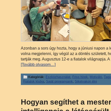
Azonban a sors úgy hozta, hogy a júniusi napon a le
volna megjelenni, így végül az a döntés született,
tartják meg. Augusztus 12-e a fiatalok világnapja. A
[Tovább olvasom…]
Kategóriák:
Eszközhasználat
,
Friss hírek
,
Motiváló
,
Tagja
Fiatalok klubja
,
Saját programjaink
,
Siketvakon élni
Hogyan segíthet a meste