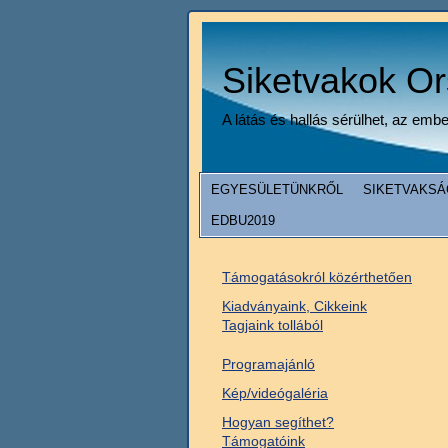
Siketvakok O
A látás és hallás sérülhet, az emb
EGYESÜLETÜNKRŐL
SIKETVAKSÁ
EDBU2019
Támogatásokról közérthetően
Kiadványaink, Cikkeink
Tagjaink tollából
Programajánló
Kép/videógaléria
Hogyan segíthet?
Támogatóink