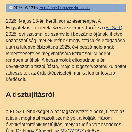
2026-06-12
by
Horváthné Dunaveczki Leona
2026. Május 13-án került sor az eseményre. A
Fogyatékos Emberek Szervezeteinek Tanácsa
(FESZT)
2025. évi szakmai és számviteli beszámolójának, illetve
közhasznúsági mellékletének megvitatása és elfogadása
után a felügyelőbizottság 2025. évi beszámolójának
ismertetésére és megvitatására került sor. Mindent
rendben találtak. A beszámolók elfogadása után
következett a tisztújításra, majd a tagszervezetek küldöttei
átbeszélték az érdekképviseleti munka legfontosabb
kérdéseit.
A tisztújításról
a FESZT elnökségét a hat tagszervezet elnöke, illetve az
általuk meghatalmazott személyek alkotják. Három
évenként történik tisztújítás, mely az idén volt esedékes.
Újra Dr. Nagy Sándort, az
MVGYOSZ
elnökét