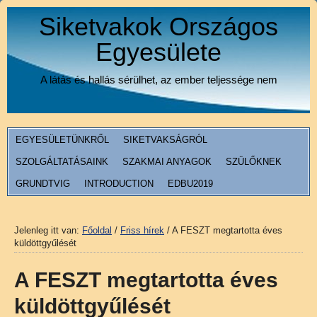
Siketvakok Országos
Egyesülete
A látás és hallás sérülhet, az ember teljessége nem
EGYESÜLETÜNKRŐL
SIKETVAKSÁGRÓL
SZOLGÁLTATÁSAINK
SZAKMAI ANYAGOK
SZÜLŐKNEK
GRUNDTVIG
INTRODUCTION
EDBU2019
Jelenleg itt van:
Főoldal
/
Friss hírek
/
A FESZT megtartotta éves
küldöttgyűlését
A FESZT megtartotta éves
küldöttgyűlését