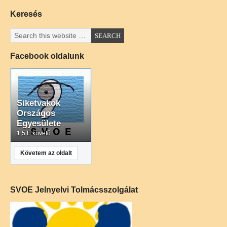
Keresés
Facebook oldalunk
Siketvakok
Országos
Egyesülete
1,5 E követő
Követem az oldalt
SVOE Jelnyelvi Tolmácsszolgálat