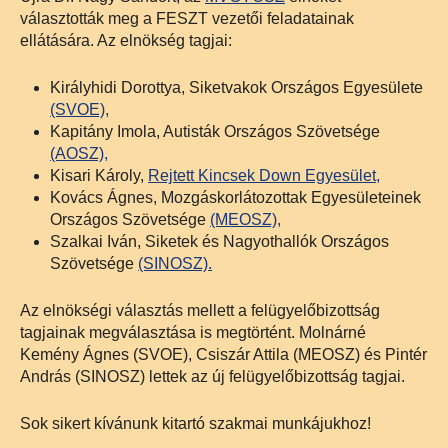
választották meg a FESZT vezetői feladatainak
ellátására. Az elnökség tagjai:
Királyhidi Dorottya, Siketvakok Országos Egyesülete
(SVOE),
Kapitány Imola, Autisták Országos Szövetsége
(AOSZ),
Kisari Károly,
Rejtett Kincsek Down Egyesület,
Kovács Ágnes, Mozgáskorlátozottak Egyesületeinek
Országos Szövetsége
(MEOSZ),
Szalkai Iván, Siketek és Nagyothallók Országos
Szövetsége
(SINOSZ).
Az elnökségi választás mellett a felügyelőbizottság
tagjainak megválasztása is megtörtént. Molnárné
Kemény Ágnes (SVOE), Csiszár Attila (MEOSZ) és Pintér
András (SINOSZ) lettek az új felügyelőbizottság tagjai.
Sok sikert kívánunk kitartó szakmai munkájukhoz!