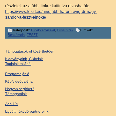
részletek az alábbi linkre kattintva olvashatók:
https://www.feszt.eu/hir/ujabb-harom-evig-dr-nagy-
sandor-a-feszt-elnoke/
Kategóriák:
Érdekképviselet
,
Friss hírek
Címkék:
Beszámoló
,
FESZT
Támogatásokról közérthetően
Kiadványaink, Cikkeink
Tagjaink tollából
Programajánló
Kép/videógaléria
Hogyan segíthet?
Támogatóink
Adó 1%
Együttműködő partnereink