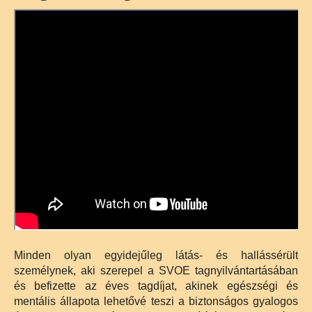
Minden olyan egyidejűleg látás- és hallássérült
személynek, aki szerepel a SVOE tagnyilvántartásában
és befizette az éves tagdíjat, akinek egészségi és
mentális állapota lehetővé teszi a biztonságos gyalogos