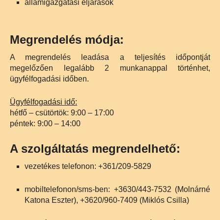
államigazgatási eljárások
Megrendelés módja:
A megrendelés leadása a teljesítés időpontját
megelőzően legalább 2 munkanappal történhet,
ügyfélfogadási időben.
Ügyfélfogadási idő:
hétfő – csütörtök: 9:00 – 17:00
péntek: 9:00 – 14:00
A szolgáltatás megrendelhető:
vezetékes telefonon: +361/209-5829
mobiltelefonon/sms-ben: +3630/443-7532 (Molnárné
Katona Eszter), +3620/960-7409 (Miklós Csilla)