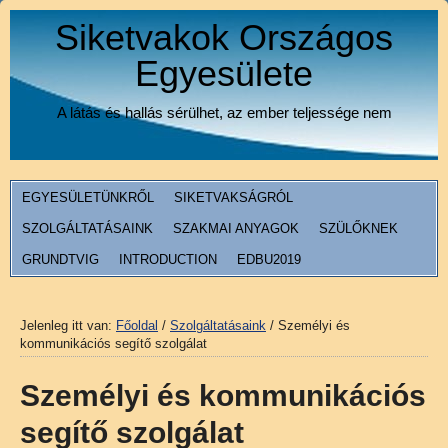
Siketvakok Országos
Egyesülete
A látás és hallás sérülhet, az ember teljessége nem
EGYESÜLETÜNKRŐL
SIKETVAKSÁGRÓL
SZOLGÁLTATÁSAINK
SZAKMAI ANYAGOK
SZÜLŐKNEK
GRUNDTVIG
INTRODUCTION
EDBU2019
Jelenleg itt van:
Főoldal
/
Szolgáltatásaink
/
Személyi és
kommunikációs segítő szolgálat
Személyi és kommunikációs
segítő szolgálat