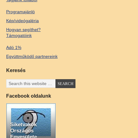
Programajánló
Kép/videógaléria
Hogyan segíthet?
Támogatóink
Adó 1%
Együttműködő partnereink
Keresés
Facebook oldalunk
Siketvakok
Országos
Egyesülete