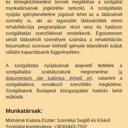
és tömegközlekedést (ennek megítélése a szolgálat
munkatársainak jogkörébe tartozik). A szolgáltatás
nyújtás igénybevételére jogosult lehet az a látássérült
személy is, aki az egyesület látássérültek elemi
rehabilitációja programjában részt vesz és hatályos
szolgáltatási szerződéssel rendelkezik. Egyszeresen
sérült látássérült személyek számára a rehabilitációs
folyamathoz szorosan köthető igények teljesítését tudjuk
vállalni kapacitásaink függvényében.
A szolgáltatás nyújtásának alapvető feltétele a
szolgáltatási szabályzatunk megismerése
(a
dokumentum ide kattintva érhető el),
valamint a
szolgáltatásra vonatkozó szerződés megkötése.
Szolgálatunk Budapest közigazgatási határán belül
működik.
Munkatársak:
Molnárné Katona Eszter: Személyi Segítő és Kísérő
Szolgálat koordinátora: +3630/443-7532