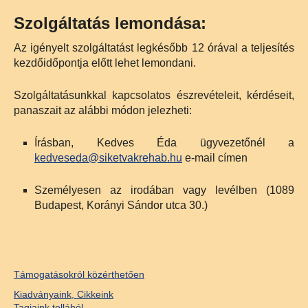
Szolgáltatás lemondása:
Az igényelt szolgáltatást legkésőbb 12 órával a teljesítés
kezdőidőpontja előtt lehet lemondani.
Szolgáltatásunkkal kapcsolatos észrevételeit, kérdéseit,
panaszait az alábbi módon jelezheti:
Írásban, Kedves Éda ügyvezetőnél a
kedveseda@siketvakrehab.hu
e-mail címen
Személyesen az irodában vagy levélben (1089
Budapest, Korányi Sándor utca 30.)
Támogatásokról közérthetően
Kiadványaink, Cikkeink
Tagjaink tollából