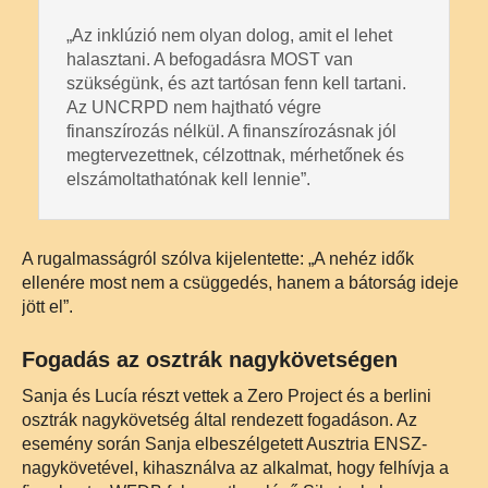
„Az inklúzió nem olyan dolog, amit el lehet
halasztani. A befogadásra MOST van
szükségünk, és azt tartósan fenn kell tartani.
Az UNCRPD nem hajtható végre
finanszírozás nélkül. A finanszírozásnak jól
megtervezettnek, célzottnak, mérhetőnek és
elszámoltathatónak kell lennie”.
A rugalmasságról szólva kijelentette: „A nehéz idők
ellenére most nem a csüggedés, hanem a bátorság ideje
jött el”.
Fogadás az osztrák nagykövetségen
Sanja és Lucía részt vettek a Zero Project és a berlini
osztrák nagykövetség által rendezett fogadáson. Az
esemény során Sanja elbeszélgetett Ausztria ENSZ-
nagykövetével, kihasználva az alkalmat, hogy felhívja a