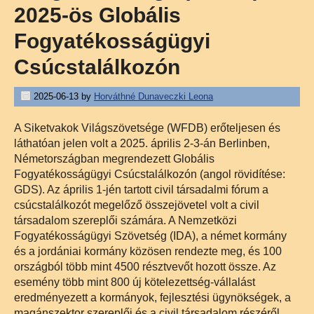
2025-ös Globális
Fogyatékosságügyi
Csúcstalálkozón
2025-06-13
by
Horváthné Dunaveczki Leona
A Siketvakok Világszövetsége (WFDB) erőteljesen és
láthatóan jelen volt a 2025. április 2-3-án Berlinben,
Németországban megrendezett Globális
Fogyatékosságügyi Csúcstalálkozón (angol rövidítése:
GDS). Az április 1-jén tartott civil társadalmi fórum a
csúcstalálkozót megelőző összejövetel volt a civil
társadalom szereplői számára. A Nemzetközi
Fogyatékosságügyi Szövetség (IDA), a német kormány
és a jordániai kormány közösen rendezte meg, és 100
országból több mint 4500 résztvevőt hozott össze.
Az
esemény több mint 800 új kötelezettség-vállalást
eredményezett a kormányok, fejlesztési ügynökségek, a
magánszektor szereplői és a civil társadalom részéről.