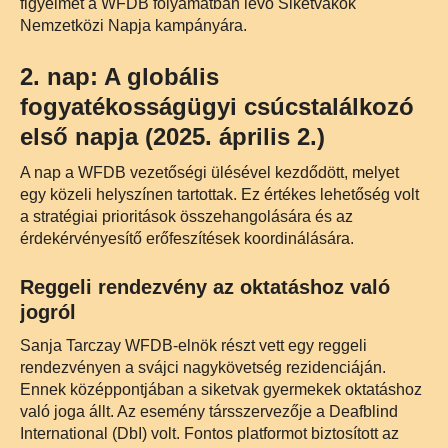
figyelmet a WFDB folyamatban lévő Siketvakok
Nemzetközi Napja kampányára.
2. nap: A globális
fogyatékosságügyi csúcstalálkozó
első napja (2025. április 2.)
A nap a WFDB vezetőségi ülésével kezdődött, melyet
egy közeli helyszínen tartottak. Ez értékes lehetőség volt
a stratégiai prioritások összehangolására és az
érdekérvényesítő erőfeszítések koordinálására.
Reggeli rendezvény az oktatáshoz való
jogról
Sanja Tarczay WFDB-elnök részt vett egy reggeli
rendezvényen a svájci nagykövetség rezidenciáján.
Ennek középpontjában a siketvak gyermekek oktatáshoz
való joga állt. Az esemény társszervezője a Deafblind
International (DbI) volt. Fontos platformot biztosított az