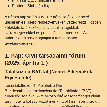
Krishnamaya Adhikari (Nepál)
Pradeep Sinha (India)
A három nap során a WFDB képviselői különböző
üléseken és kísérő rendezvényeken vettek részt. Közben
kétoldalú találkozókat is tartottak a tagokkal,
szövetségesekkel és potenciális partnerekkel. Az
alábbiakban összefoglaljuk a legfontosabb
tevékenységeket.
1. nap: Civil társadalmi fórum
(2025. április 1.)
Találkozó a BAT-tal (Német Siketvakok
Egyesülete)
Lucía találkozott Til Apfelrel, a Die
Bundesarbeitsgemeinschaft der Taubblinden (BAT)
elnökségi tagjával. A találkozó értékes lehetőséget kínált
arra, hogy a két szervezet munkájáról friss információkat
cseréljenek, és megvitassák az együttműködés és