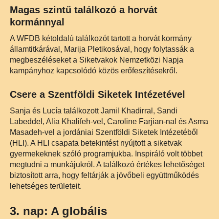
Magas szintű találkozó a horvát
kormánnyal
A WFDB kétoldalú találkozót tartott a horvát kormány
államtitkárával, Marija Pletikosával, hogy folytassák a
megbeszéléseket a Siketvakok Nemzetközi Napja
kampányhoz kapcsolódó közös erőfeszítésekről.
Csere a Szentföldi Siketek Intézetével
Sanja és Lucía találkozott Jamil Khadirral, Sandi
Labeddel, Alia Khalifeh-vel, Caroline Farjian-nal és Asma
Masadeh-vel a jordániai Szentföldi Siketek Intézetéből
(HLI). A HLI csapata betekintést nyújtott a siketvak
gyermekeknek szóló programjukba. Inspiráló volt többet
megtudni a munkájukról. A találkozó értékes lehetőséget
biztosított arra, hogy feltárják a jövőbeli együttműködés
lehetséges területeit.
3. nap: A globális