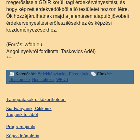
megerősítse a GDIR körüli tagi érdekérvényesítést, és
hogy képzett érdekvédőkből álló testületet hozzon létre.
Ők hozzájárulhatnak majd a jelentésen alapuló jövőbeli
érdekérvényesítési erőfeszítésekhez és képzési
kezdeményezésekhez.
(Forrás: wfdb.eu,
Angol nyelvről fordította: Taskovics Adél)
***
Kategóriák:
Érdekképviselet
,
Friss hírek
Címkék:
Beszámoló
,
Nemzetközi
,
WFDB
Támogatásokról közérthetően
Kiadványaink, Cikkeink
Tagjaink tollából
Programajánló
Kép/videógaléria