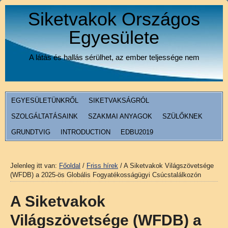
Siketvakok Országos
Egyesülete
A látás és hallás sérülhet, az ember teljessége nem
EGYESÜLETÜNKRŐL
SIKETVAKSÁGRÓL
SZOLGÁLTATÁSAINK
SZAKMAI ANYAGOK
SZÜLŐKNEK
GRUNDTVIG
INTRODUCTION
EDBU2019
Jelenleg itt van:
Főoldal
/
Friss hírek
/
A Siketvakok Világszövetsége
(WFDB) a 2025-ös Globális Fogyatékosságügyi Csúcstalálkozón
A Siketvakok
Világszövetsége (WFDB) a