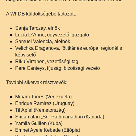
A WFDB küldöttségébe tartozott:
Sanja Tarczay, elnök
Lucía D’Arino, ügyvezető igazgató
Samuel Valencia, alelnök
Velichka Draganova, főtitkár és európai regionális
képviselő
Riku Virtanen, vezetőségi tag
Pere Canteys, ifjúsági bizottsági vezető
További siketvak résztvevők:
Miriam Torres (Venezuela)
Enrique Ramirez (Uruguay)
Til Apfel (Németország)
Sricamalan „Sri” Pathmanathan (Kanada)
Yamila Guillen (Kuba)
Emnet Ayele Kebede (Etiópia)