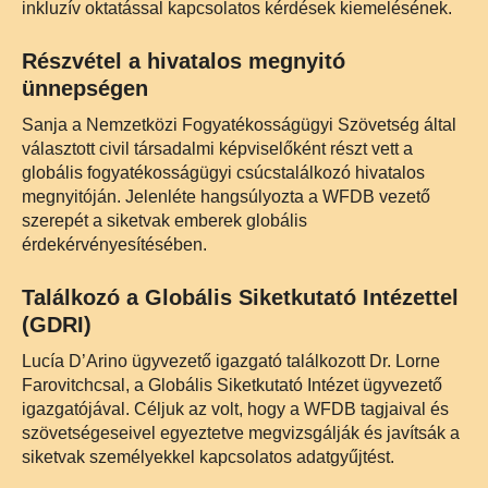
inkluzív oktatással kapcsolatos kérdések kiemelésének.
Részvétel a hivatalos megnyitó
ünnepségen
Sanja a Nemzetközi Fogyatékosságügyi Szövetség által
választott civil társadalmi képviselőként részt vett a
globális fogyatékosságügyi csúcstalálkozó hivatalos
megnyitóján. Jelenléte hangsúlyozta a WFDB vezető
szerepét a siketvak emberek globális
érdekérvényesítésében.
Találkozó a Globális Siketkutató Intézettel
(GDRI)
Lucía D’Arino ügyvezető igazgató találkozott Dr. Lorne
Farovitchcsal, a Globális Siketkutató Intézet ügyvezető
igazgatójával. Céljuk az volt, hogy a WFDB tagjaival és
szövetségeseivel egyeztetve megvizsgálják és javítsák a
siketvak személyekkel kapcsolatos adatgyűjtést.