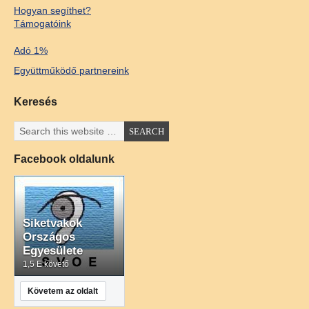
Hogyan segíthet?
Támogatóink
Adó 1%
Együttműködő partnereink
Keresés
Facebook oldalunk
Siketvakok
Országos
Egyesülete
1,5 E követő
Követem az oldalt