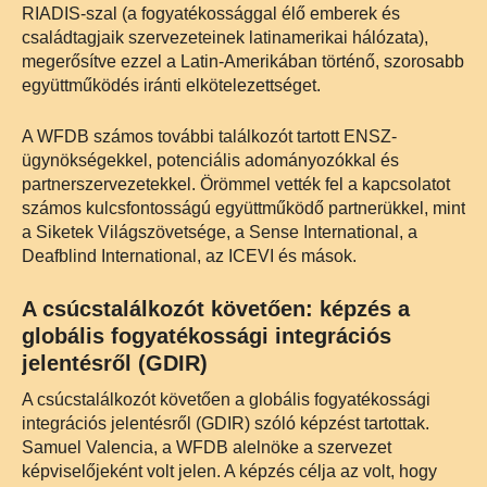
RIADIS-szal (a fogyatékossággal élő emberek és
családtagjaik szervezeteinek latinamerikai hálózata),
megerősítve ezzel a Latin-Amerikában történő, szorosabb
együttműködés iránti elkötelezettséget.
A WFDB számos további találkozót tartott ENSZ-
ügynökségekkel, potenciális adományozókkal és
partnerszervezetekkel. Örömmel vették fel a kapcsolatot
számos kulcsfontosságú együttműködő partnerükkel, mint
a Siketek Világszövetsége, a Sense International, a
Deafblind International, az ICEVI és mások.
A csúcstalálkozót követően: képzés a
globális fogyatékossági integrációs
jelentésről (GDIR)
A csúcstalálkozót követően a globális fogyatékossági
integrációs jelentésről (GDIR) szóló képzést tartottak.
Samuel Valencia, a WFDB alelnöke a szervezet
képviselőjeként volt jelen. A képzés célja az volt, hogy