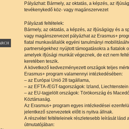
Pályázhat: Bármely, az oktatás, a képzés, az ifjúság
tevékenykedő köz- vagy magánszervezet
Pályázati feltételek:
Bármely, az oktatás, a képzés, az ifjúságügy és a s
vagy magánszervezet pályázhat az Erasmus+ progra
fiatal munkavállalók egyéni tanulmányi mobilitásához
partnerségekhez nyújtott támogatásokra a fiatalok o
amelyek ifjúsági munkát végeznek, de ezt nem feltét
keretében teszik.
A következő kedvezményezett országok teljes mért
Erasmus+ program valamennyi intézkedésében:
– az Európai Unió 28 tagállama,
– az EFTA-/EGT-tagországok: Izland, Liechtenstein
– az EU-tagjelölt országok: Törökország és Macedó
Köztársaság.
Az Erasmus+ program egyes intézkedései ezenfelül
jelentkező szervezetek előtt is nyitva állnak.
A részvétel feltételeinek részletesebb leírását lás
útmutatójában: