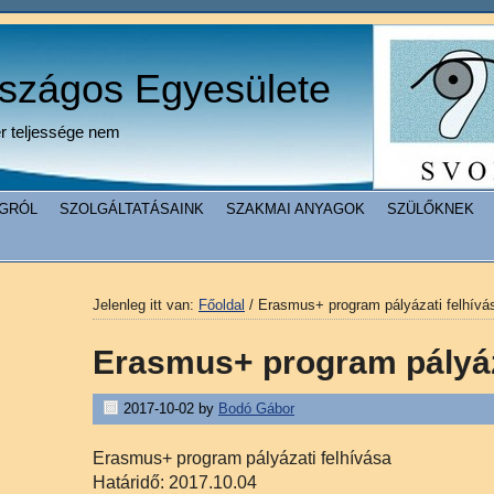
rszágos Egyesülete
er teljessége nem
GRÓL
SZOLGÁLTATÁSAINK
SZAKMAI ANYAGOK
SZÜLŐKNEK
Jelenleg itt van:
Főoldal
/
Erasmus+ program pályázati felhívá
Erasmus+ program pályáz
2017-10-02
by
Bodó Gábor
Erasmus+ program pályázati felhívása
Határidő: 2017.10.04