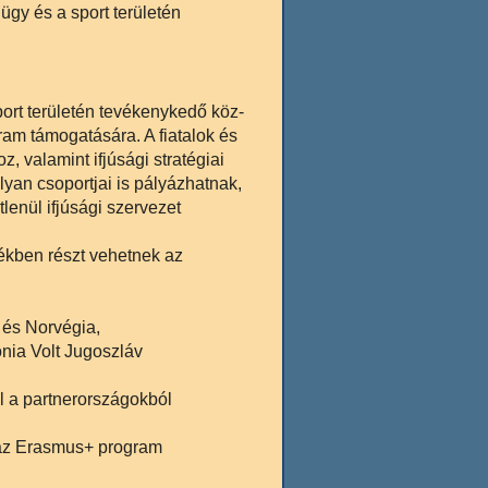
ügy és a sport területén
port területén tevékenykedő köz-
m támogatására. A fiatalok és
, valamint ifjúsági stratégiai
lyan csoportjai is pályázhatnak,
lenül ifjúsági szervezet
ékben részt vehetnek az
 és Norvégia,
nia Volt Jugoszláv
 a partnerországokból
d az Erasmus+ program