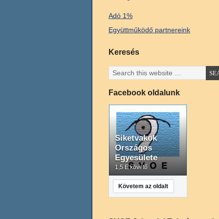
Adó 1%
Együttműködő partnereink
Keresés
Facebook oldalunk
Siketvakok
Országos
Egyesülete
1,5 E követő
Követem az oldalt