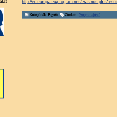
álat
http://ec.europa.eu/programmes
/erasmus-plus/reso
Kategóriák: Egyéb
Címkék:
Programajánló