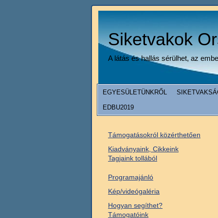
Siketvakok O
A látás és hallás sérülhet, az emb
EGYESÜLETÜNKRŐL
SIKETVAKSÁ
EDBU2019
Támogatásokról közérthetően
Kiadványaink, Cikkeink
Tagjaink tollából
Programajánló
Kép/videógaléria
Hogyan segíthet?
Támogatóink