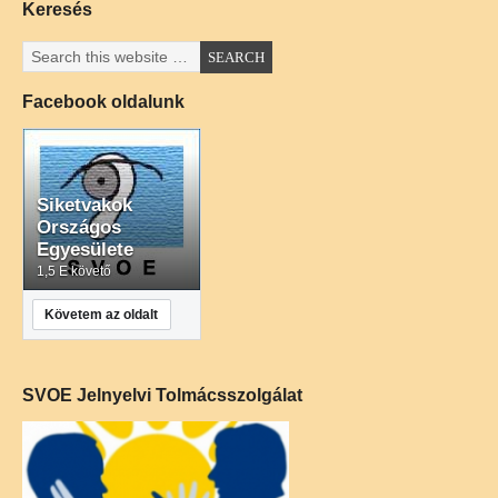
Keresés
Facebook oldalunk
Siketvakok
Országos
Egyesülete
1,5 E követő
Követem az oldalt
SVOE Jelnyelvi Tolmácsszolgálat