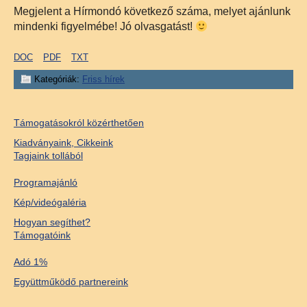
Megjelent a Hírmondó következő száma, melyet ajánlunk
mindenki figyelmébe! Jó olvasgatást!
DOC
PDF
TXT
Kategóriák:
Friss hírek
Támogatásokról közérthetően
Kiadványaink, Cikkeink
Tagjaink tollából
Programajánló
Kép/videógaléria
Hogyan segíthet?
Támogatóink
Adó 1%
Együttműködő partnereink