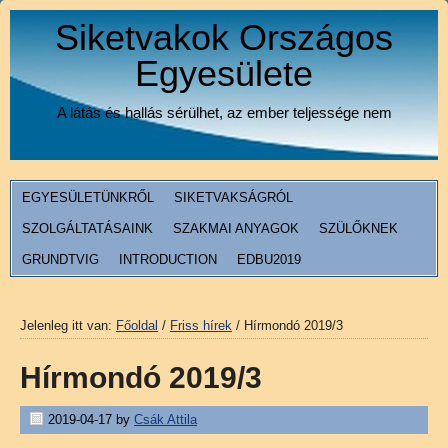
Siketvakok Országos
Egyesülete
A látás és hallás sérülhet, az ember teljessége nem
EGYESÜLETÜNKRŐL
SIKETVAKSÁGRÓL
SZOLGÁLTATÁSAINK
SZAKMAI ANYAGOK
SZÜLŐKNEK
GRUNDTVIG
INTRODUCTION
EDBU2019
Jelenleg itt van:
Főoldal
/
Friss hírek
/
Hírmondó 2019/3
Hírmondó 2019/3
2019-04-17
by
Csák Attila