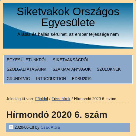
Siketvakok Országos
Egyesülete
A látás és hallás sérülhet, az ember teljessége nem
EGYESÜLETÜNKRŐL
SIKETVAKSÁGRÓL
SZOLGÁLTATÁSAINK
SZAKMAI ANYAGOK
SZÜLŐKNEK
GRUNDTVIG
INTRODUCTION
EDBU2019
Jelenleg itt van:
Főoldal
/
Friss hírek
/
Hírmondó 2020 6. szám
Hírmondó 2020 6. szám
2020-06-18
by
Csák Attila