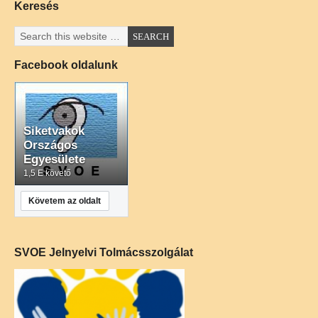
Keresés
Facebook oldalunk
Siketvakok
Országos
Egyesülete
1,5 E követő
Követem az oldalt
SVOE Jelnyelvi Tolmácsszolgálat