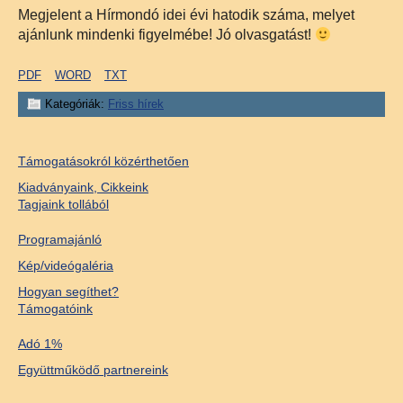
Megjelent a Hírmondó idei évi hatodik száma, melyet
ajánlunk mindenki figyelmébe! Jó olvasgatást!
PDF
WORD
TXT
Kategóriák:
Friss hírek
Támogatásokról közérthetően
Kiadványaink, Cikkeink
Tagjaink tollából
Programajánló
Kép/videógaléria
Hogyan segíthet?
Támogatóink
Adó 1%
Együttműködő partnereink