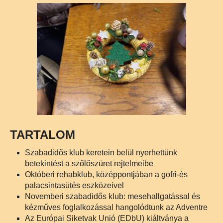
TARTALOM
Szabadidős klub keretein belül nyerhettünk
betekintést a szőlőszüret rejtelmeibe
Októberi rehabklub, középpontjában a gofri-és
palacsintasütés eszközeivel
Novemberi szabadidős klub: mesehallgatással és
kézműves foglalkozással hangolódtunk az Adventre
Az Európai Siketvak Unió (EDbU) kiáltványa a