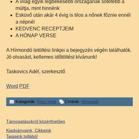
A világ egyik legbékésebb országának sötétebb a
múltja, mint hinnénk
Esküvő után akár 4 évig is tilos a nőnek főznie ennél
a népnél
KEDVENC RECEPTJEIM
A HÓNAP VERSE
A Hírmondó letöltési linkjei a bejegyzés végén találhatók.
Jó olvasást, kellemes időtöltést kívánunk!
Taskovics Adél, szerkesztő
Word
PDF
Kategóriák:
Friss hírek
Címkék:
Hírmondó
Támogatásokról közérthetően
Kiadványaink, Cikkeink
Tagjaink tollából