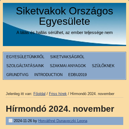
Siketvakok Országos
Egyesülete
A látás és hallás sérülhet, az ember teljessége nem
EGYESÜLETÜNKRŐL
SIKETVAKSÁGRÓL
SZOLGÁLTATÁSAINK
SZAKMAI ANYAGOK
SZÜLŐKNEK
GRUNDTVIG
INTRODUCTION
EDBU2019
Jelenleg itt van:
Főoldal
/
Friss hírek
/
Hírmondó 2024. november
Hírmondó 2024. november
2024-11-26
by
Horváthné Dunaveczki Leona