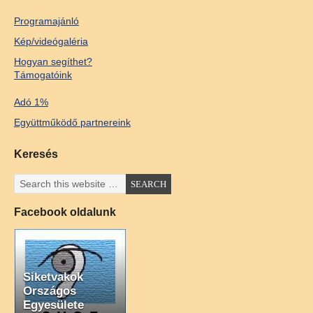
Programajánló
Kép/videógaléria
Hogyan segíthet?
Támogatóink
Adó 1%
Együttműködő partnereink
Keresés
Facebook oldalunk
Siketvakok
Országos
Egyesülete