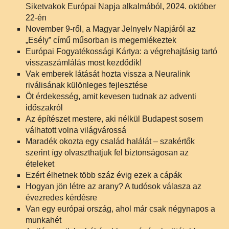
Siketvakok Európai Napja alkalmából, 2024. október
22-én
November 9-ről, a Magyar Jelnyelv Napjáról az
„Esély” című műsorban is megemlékeztek
Európai Fogyatékossági Kártya: a végrehajtásig tartó
visszaszámlálás most kezdődik!
Vak emberek látását hozta vissza a Neuralink
riválisának különleges fejlesztése
Öt érdekesség, amit kevesen tudnak az adventi
időszakról
Az építészet mestere, aki nélkül Budapest sosem
válhatott volna világvárossá
Maradék okozta egy család halálát – szakértők
szerint így olvaszthatjuk fel biztonságosan az
ételeket
Ezért élhetnek több száz évig ezek a cápák
Hogyan jön létre az arany? A tudósok válasza az
évezredes kérdésre
Van egy európai ország, ahol már csak négynapos a
munkahét