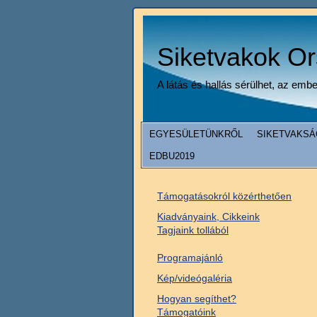
Siketvakok O
A látás és hallás sérülhet, az emb
EGYESÜLETÜNKRŐL
SIKETVAKSÁ
EDBU2019
Támogatásokról közérthetően
Kiadványaink, Cikkeink
Tagjaink tollából
Programajánló
Kép/videógaléria
Hogyan segíthet?
Támogatóink