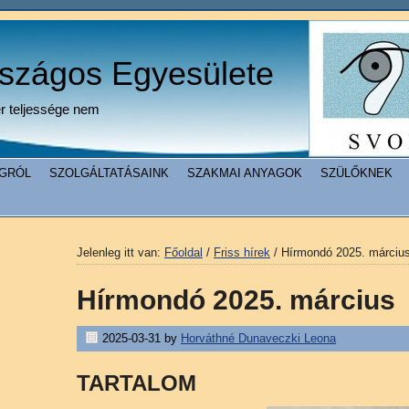
rszágos Egyesülete
er teljessége nem
GRÓL
SZOLGÁLTATÁSAINK
SZAKMAI ANYAGOK
SZÜLŐKNEK
Jelenleg itt van:
Főoldal
/
Friss hírek
/
Hírmondó 2025. márciu
Hírmondó 2025. március
2025-03-31
by
Horváthné Dunaveczki Leona
TARTALOM