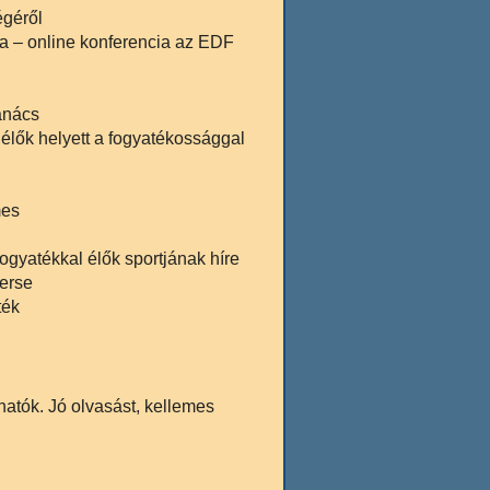
égéről
a – online konferencia az EDF
anács
élők helyett a fogyatékossággal
mes
ogyatékkal élők sportjának híre
verse
ték
hatók. Jó olvasást, kellemes