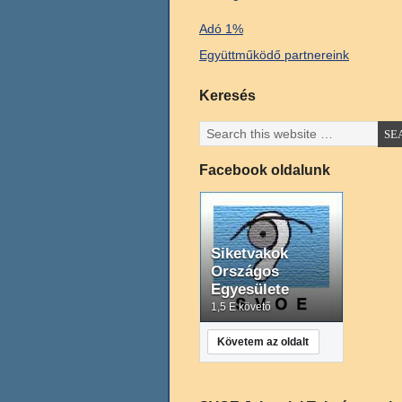
Adó 1%
Együttműködő partnereink
Keresés
Facebook oldalunk
Siketvakok
Országos
Egyesülete
1,5 E követő
Követem az oldalt