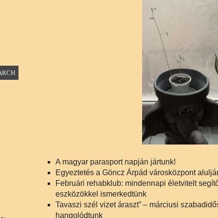
A magyar parasport napján jártunk!
Egyeztetés a Göncz Árpád városközpont aluljá
Februári rehabklub: mindennapi életvitelt segít
eszközökkel ismerkedtünk
Tavaszi szél vizet áraszt” – márciusi szabadidő
hangolódtunk