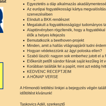
álat
Egyeztetés a dáp alkalmazás akadálymentess
Az európai fogyatékossági kártya megvalósítás
szervezésében
Elindult a BKK-rendészet
Megalakult a fogyatékosságügyi tudományos t
Alaptörvényben rögzítenék, hogy a fogyatékkal 
élők a helyes kifejezés
Bemutatkozik a beethoven-projekt
Minden, amit a hallás világnapjáról tudni érde
Hogyan védekezzünk az ágyi poloska ellen?
Szabó lászló: nagyon sok emberhez jutott el a f
Előkerült petőfi sándor fiának saját kezűleg írt 
Korábban találták fel a papírt, mint azt eddig hit
KEDVENC RECEPTJEIM
A HÓNAP VERSE
A Hírmondó letöltési linkjei a bejegyzés végén talál
időtöltést kívánunk!
Taskovics Adél, szerkesztő