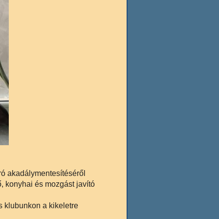
ró akadálymentesítéséről
ő, konyhai és mozgást javító
s klubunkon a kikeletre