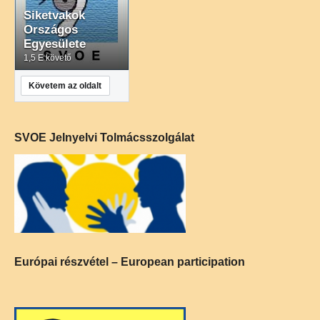
Siketvakok
Országos
Egyesülete
1,5 E követő
Követem az oldalt
SVOE Jelnyelvi Tolmácsszolgálat
Európai részvétel – European participation