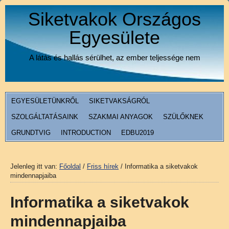
Siketvakok Országos
Egyesülete
A látás és hallás sérülhet, az ember teljessége nem
EGYESÜLETÜNKRŐL
SIKETVAKSÁGRÓL
SZOLGÁLTATÁSAINK
SZAKMAI ANYAGOK
SZÜLŐKNEK
GRUNDTVIG
INTRODUCTION
EDBU2019
Jelenleg itt van:
Főoldal
/
Friss hírek
/
Informatika a siketvakok
mindennapjaiba
Informatika a siketvakok
mindennapjaiba