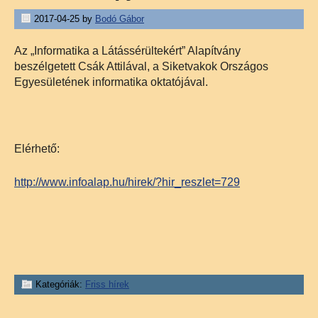
2017-04-25
by
Bodó Gábor
Az „Informatika a Látássérültekért” Alapítvány
beszélgetett Csák Attilával, a Siketvakok Országos
Egyesületének informatika oktatójával.
Elérhető:
http://www.infoalap.hu/hirek/?hir_reszlet=729
Kategóriák:
Friss hírek