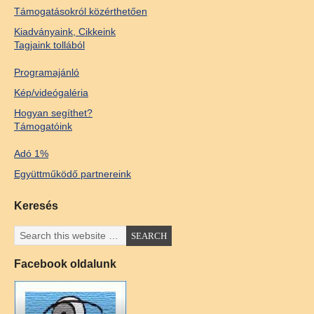
Támogatásokról közérthetően
Kiadványaink, Cikkeink
Tagjaink tollából
Programajánló
Kép/videógaléria
Hogyan segíthet?
Támogatóink
Adó 1%
Együttműködő partnereink
Keresés
Facebook oldalunk