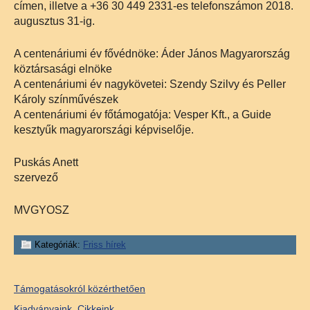
címen, illetve a +36 30 449 2331-es telefonszámon 2018.
augusztus 31-ig.
A centenáriumi év fővédnöke: Áder János Magyarország
köztársasági elnöke
A centenáriumi év nagykövetei: Szendy Szilvy és Peller
Károly színművészek
A centenáriumi év főtámogatója: Vesper Kft., a Guide
kesztyűk magyarországi képviselője.
Puskás Anett
szervező
MVGYOSZ
Kategóriák:
Friss hírek
Támogatásokról közérthetően
Kiadványaink, Cikkeink