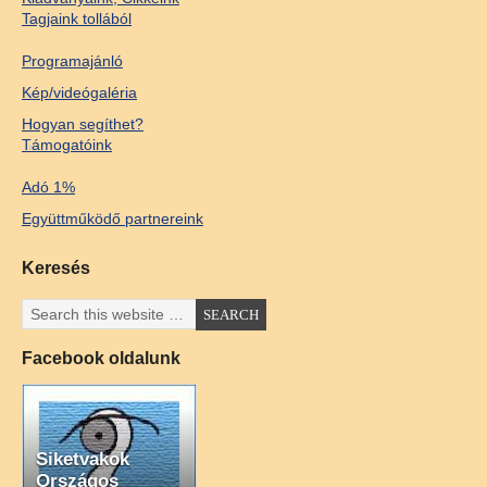
Tagjaink tollából
Programajánló
Kép/videógaléria
Hogyan segíthet?
Támogatóink
Adó 1%
Együttműködő partnereink
Keresés
Facebook oldalunk
Siketvakok
Országos