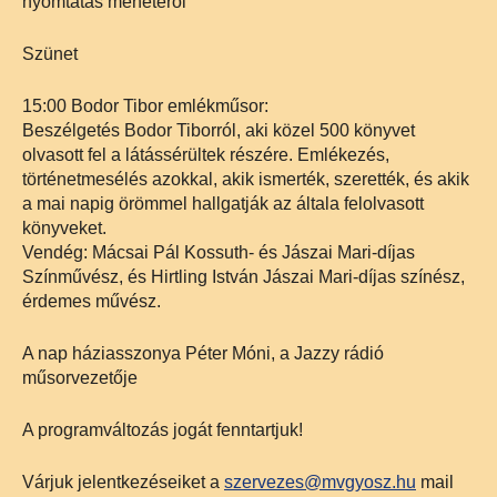
nyomtatás menetéről
Szünet
15:00 Bodor Tibor emlékműsor:
Beszélgetés Bodor Tiborról, aki közel 500 könyvet
olvasott fel a látássérültek részére. Emlékezés,
történetmesélés azokkal, akik ismerték, szerették, és akik
a mai napig örömmel hallgatják az általa felolvasott
könyveket.
Vendég: Mácsai Pál Kossuth- és Jászai Mari-díjas
Színművész, és Hirtling István Jászai Mari-díjas színész,
érdemes művész.
A nap háziasszonya Péter Móni, a Jazzy rádió
műsorvezetője
A programváltozás jogát fenntartjuk!
Várjuk jelentkezéseiket a
szervezes@mvgyosz.hu
mail