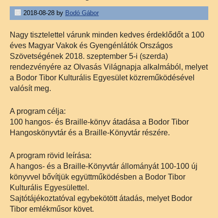
2018-08-28
by
Bodó Gábor
Nagy tisztelettel várunk minden kedves érdeklődőt a 100
éves Magyar Vakok és Gyengénlátók Országos
Szövetségének 2018. szeptember 5-i (szerda)
rendezvényére az Olvasás Világnapja alkalmából, melyet
a Bodor Tibor Kulturális Egyesület közreműködésével
valósít meg.
A program célja:
100 hangos- és Braille-könyv átadása a Bodor Tibor
Hangoskönyvtár és a Braille-Könyvtár részére.
A program rövid leírása:
A hangos- és a Braille-Könyvtár állományát 100-100 új
könyvvel bővítjük együttműködésben a Bodor Tibor
Kulturális Egyesülettel.
Sajtótájékoztatóval egybekötött átadás, melyet Bodor
Tibor emlékműsor követ.