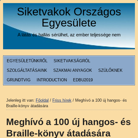
Siketvakok Országos
Egyesülete
A látás és hallás sérülhet, az ember teljessége nem
EGYESÜLETÜNKRŐL
SIKETVAKSÁGRÓL
SZOLGÁLTATÁSAINK
SZAKMAI ANYAGOK
SZÜLŐKNEK
GRUNDTVIG
INTRODUCTION
EDBU2019
Jelenleg itt van:
Főoldal
/
Friss hírek
/
Meghívó a 100 új hangos- és
Braille-könyv átadására
Meghívó a 100 új hangos- és
Braille-könyv átadására