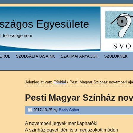
rszágos Egyesülete
er teljessége nem
GRÓL
SZOLGÁLTATÁSAINK
SZAKMAI ANYAGOK
SZÜLŐKNEK
Jelenleg itt van:
Főoldal
/
Pesti Magyar Színház novemberi ajá
Pesti Magyar Színház nov
2017-10-25
by
Bodó Gábor
A novemberi jegyek már kaphatók!
A színházjegyet idén is a megszokott módon