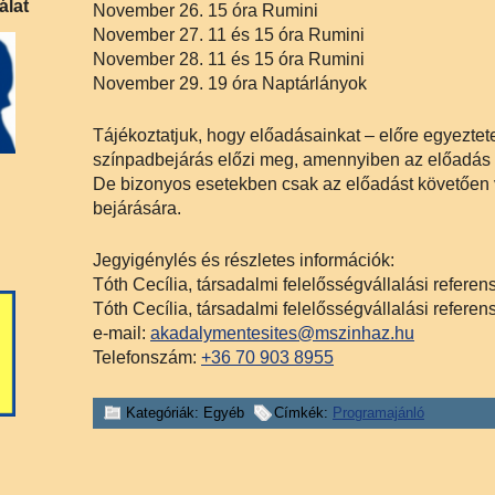
álat
November 26. 15 óra Rumini
November 27. 11 és 15 óra Rumini
November 28. 11 és 15 óra Rumini
November 29. 19 óra Naptárlányok
Tájékoztatjuk, hogy előadásainkat – előre egyeztet
színpadbejárás előzi meg, amennyiben az előadás 
De bizonyos esetekben csak az előadást követően 
bejárására.
Jegyigénylés és részletes információk:
Tóth Cecília, társadalmi felelősségvállalási referen
Tóth Cecília, társadalmi felelősségvállalási referen
e-mail:
akadalymentesites@mszinhaz.hu
Telefonszám:
+36 70 903 8955
Kategóriák: Egyéb
Címkék:
Programajánló