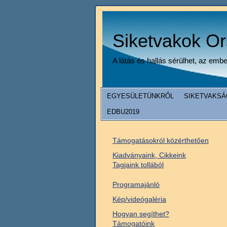
Siketvakok O
A látás és hallás sérülhet, az emb
EGYESÜLETÜNKRŐL
SIKETVAKSÁ
EDBU2019
Támogatásokról közérthetően
Kiadványaink, Cikkeink
Tagjaink tollából
Programajánló
Kép/videógaléria
Hogyan segíthet?
Támogatóink