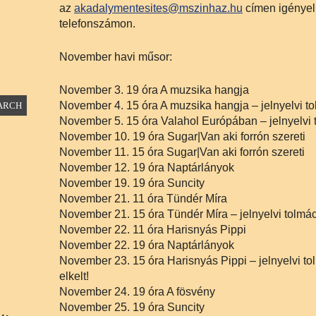
az
akadalymentesites@mszinhaz.hu
címen igényel
telefonszámon.
November havi műsor:
November 3. 19 óra A muzsika hangja
November 4. 15 óra A muzsika hangja – jelnyelvi t
November 5. 15 óra Valahol Európában – jelnyelvi 
November 10. 19 óra Sugar|Van aki forrón szereti
November 11. 15 óra Sugar|Van aki forrón szereti
November 12. 19 óra Naptárlányok
November 19. 19 óra Suncity
November 21. 11 óra Tündér Míra
November 21. 15 óra Tündér Míra – jelnyelvi tolmá
November 22. 11 óra Harisnyás Pippi
November 22. 19 óra Naptárlányok
November 23. 15 óra Harisnyás Pippi – jelnyelvi t
elkelt!
November 24. 19 óra A fösvény
November 25. 19 óra Suncity