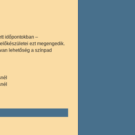
ett időpontokban –
előkészületei ezt megengedik.
van lehetőség a színpad
snél
snél