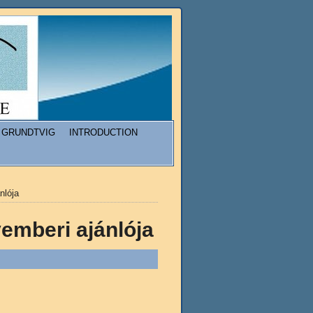
GRUNDTVIG
INTRODUCTION
nlója
emberi ajánlója