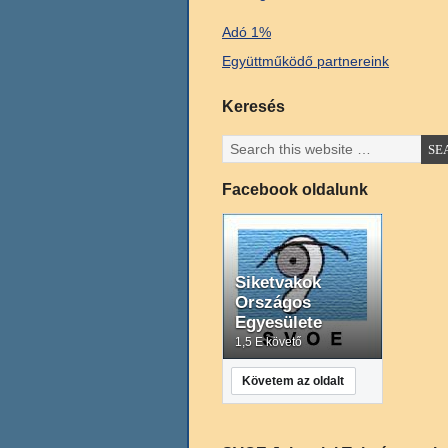
Adó 1%
Együttműködő partnereink
Keresés
Facebook oldalunk
Siketvakok
Országos
Egyesülete
1,5 E követő
Követem az oldalt