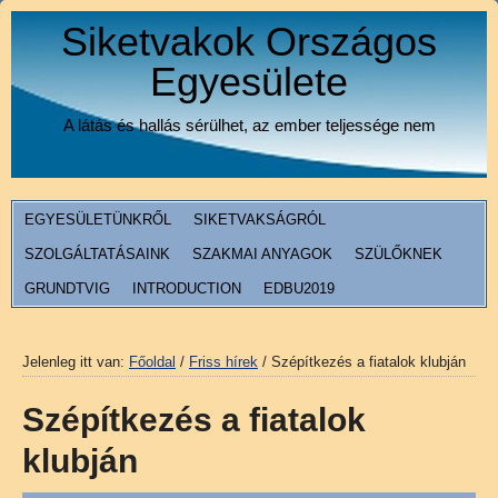
Siketvakok Országos
Egyesülete
A látás és hallás sérülhet, az ember teljessége nem
EGYESÜLETÜNKRŐL
SIKETVAKSÁGRÓL
SZOLGÁLTATÁSAINK
SZAKMAI ANYAGOK
SZÜLŐKNEK
GRUNDTVIG
INTRODUCTION
EDBU2019
Jelenleg itt van:
Főoldal
/
Friss hírek
/
Szépítkezés a fiatalok klubján
Szépítkezés a fiatalok
klubján