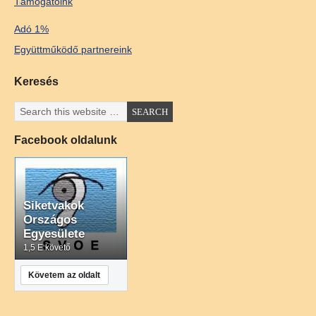
Támogatóink
Adó 1%
Együttműködő partnereink
Keresés
Facebook oldalunk
Siketvakok
Országos
Egyesülete
1,5 E követő
Követem az oldalt