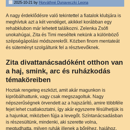
2025-10-21
by
Horváthné Dunaveczki Leona
A nagy érdeklődésre való tekintettel a fiatalok klubjára is
meghívtuk azt a két vendéget, akikkel korábban egy
rehabklubon már lehetett találkozni. Zelenka Zsófi
unokahúgai, Zita és Timi meséltek nekünk a különböző
szépségápolási módszerekről. Közben finom mentateát
és süteményt szolgáltunk fel a résztvevőknek.
Zita divattanácsadóként otthon van
a haj, smink, arc és ruházkodás
témaköreiben
Hoztak rengeteg eszközt, amit akár magunkon is
kipróbálhattunk, vagy csak megszagoltuk. Nagy
népszerűségnek örvendett az a hajszárító, amire többféle
fejet lehet csatlakoztatni, így akár egyszerre fésülhetjük is
a hajunkat, miközben fújja a levegőt. Színtanácsadásban
is részesültünk, mindenki, aki szerette volna,
megtudhatta, milyen ruhák illenek a bőréhez, hajához.