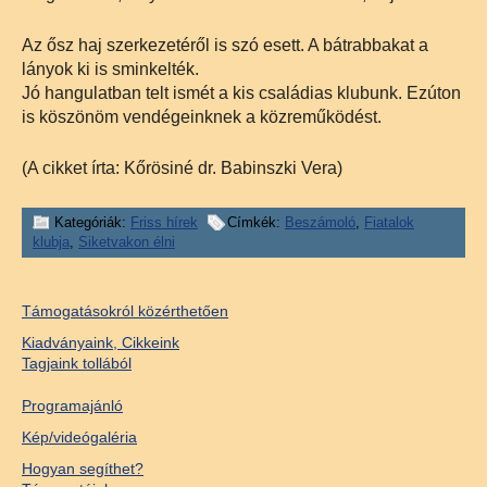
Az ősz haj szerkezetéről is szó esett. A bátrabbakat a
lányok ki is sminkelték.
Jó hangulatban telt ismét a kis családias klubunk. Ezúton
is köszönöm vendégeinknek a közreműködést.
(A cikket írta: Kőrösiné dr. Babinszki Vera)
Kategóriák:
Friss hírek
Címkék:
Beszámoló
,
Fiatalok
klubja
,
Siketvakon élni
Támogatásokról közérthetően
Kiadványaink, Cikkeink
Tagjaink tollából
Programajánló
Kép/videógaléria
Hogyan segíthet?