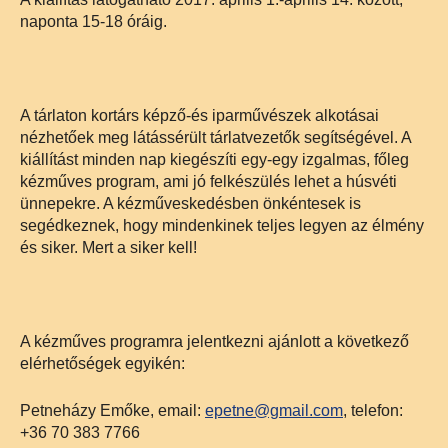
naponta 15-18 óráig.
A tárlaton kortárs képző-és iparművészek alkotásai
nézhetőek meg látássérült tárlatvezetők segítségével. A
kiállítást minden nap kiegészíti egy-egy izgalmas, főleg
kézműves program, ami jó felkészülés lehet a húsvéti
ünnepekre. A kézműveskedésben önkéntesek is
segédkeznek, hogy mindenkinek teljes legyen az élmény
és siker. Mert a siker kell!
A kézműves programra jelentkezni ajánlott a következő
elérhetőségek egyikén:
Petneházy Emőke, email:
epetne@gmail.com
, telefon:
+36 70 383 7766