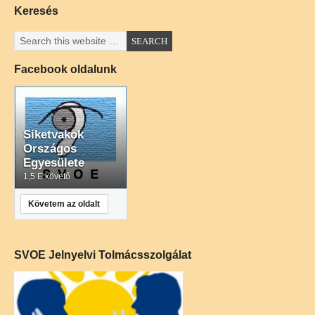
Keresés
Facebook oldalunk
Siketvakok
Országos
Egyesülete
1,5 E követő
Követem az oldalt
SVOE Jelnyelvi Tolmácsszolgálat