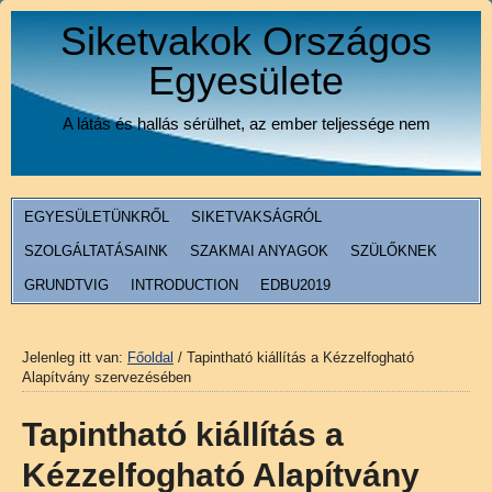
Siketvakok Országos
Egyesülete
A látás és hallás sérülhet, az ember teljessége nem
EGYESÜLETÜNKRŐL
SIKETVAKSÁGRÓL
SZOLGÁLTATÁSAINK
SZAKMAI ANYAGOK
SZÜLŐKNEK
GRUNDTVIG
INTRODUCTION
EDBU2019
Jelenleg itt van:
Főoldal
/
Tapintható kiállítás a Kézzelfogható
Alapítvány szervezésében
Tapintható kiállítás a
Kézzelfogható Alapítvány