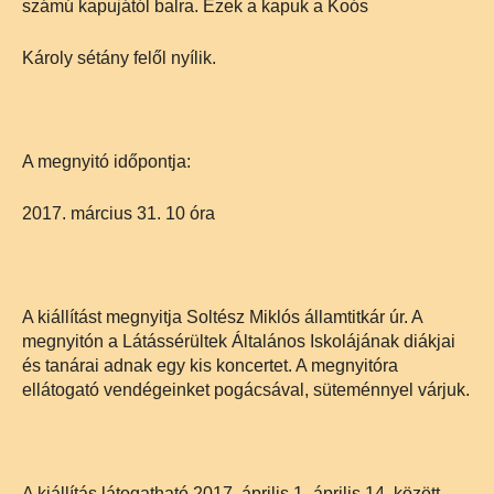
számú kapujától balra. Ezek a kapuk a Koós
Károly sétány felől nyílik.
A megnyitó időpontja:
2017. március 31. 10 óra
A kiállítást megnyitja Soltész Miklós államtitkár úr. A
megnyitón a Látássérültek Általános Iskolájának diákjai
és tanárai adnak egy kis koncertet. A megnyitóra
ellátogató vendégeinket pogácsával, süteménnyel várjuk.
A kiállítás látogatható 2017. április 1.-április 14. között,