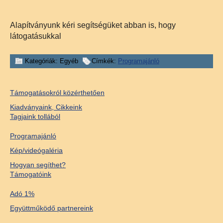
Alapítványunk kéri segítségüket abban is, hogy
látogatásukkal
Kategóriák: Egyéb
Címkék:
Programajánló
Támogatásokról közérthetően
Kiadványaink, Cikkeink
Tagjaink tollából
Programajánló
Kép/videógaléria
Hogyan segíthet?
Támogatóink
Adó 1%
Együttműködő partnereink