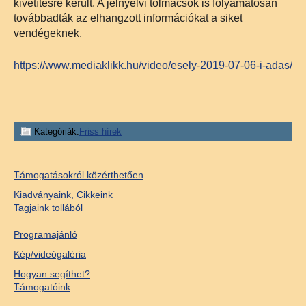
kivetítésre került. A jelnyelvi tolmácsok is folyamatosan
továbbadták az elhangzott információkat a siket
vendégeknek.
https://www.mediaklikk.hu/video/esely-2019-07-06-i-adas/
Kategóriák:
Friss hírek
Támogatásokról közérthetően
Kiadványaink, Cikkeink
Tagjaink tollából
Programajánló
Kép/videógaléria
Hogyan segíthet?
Támogatóink