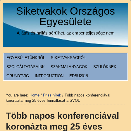
Siketvakok Országos
Egyesülete
A látás és hallás sérülhet, az ember teljessége nem
EGYESÜLETÜNKRŐL
SIKETVAKSÁGRÓL
SZOLGÁLTATÁSAINK
SZAKMAI ANYAGOK
SZÜLŐKNEK
GRUNDTVIG
INTRODUCTION
EDBU2019
You are here:
Home
/
Friss hírek
/
Több napos konferenciával
koronázta meg 25 éves fennállását a SVOE
Több napos konferenciával
koronázta meg 25 éves