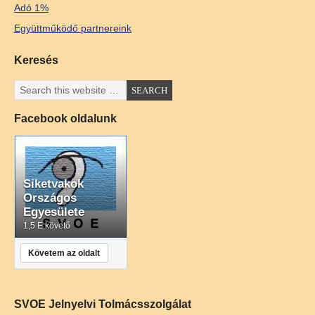
Adó 1%
Együttműködő partnereink
Keresés
Facebook oldalunk
Siketvakok
Országos
Egyesülete
1,5 E követő
Követem az oldalt
SVOE Jelnyelvi Tolmácsszolgálat