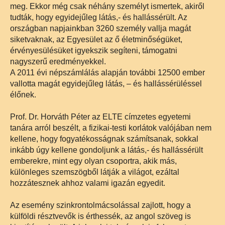
meg. Ekkor még csak néhány személyt ismertek, akiről
tudták, hogy egyidejűleg látás,- és hallássérült. Az
országban napjainkban 3260 személy vallja magát
siketvaknak, az Egyesület az ő életminőségüket,
érvényesülésüket igyekszik segíteni, támogatni
nagyszerű eredményekkel.
A 2011 évi népszámlálás alapján további 12500 ember
vallotta magát egyidejűleg látás, – és hallássérüléssel
élőnek.
Prof. Dr. Horváth Péter az ELTE címzetes egyetemi
tanára arról beszélt, a fizikai-testi korlátok valójában nem
kellene, hogy fogyatékosságnak számítsanak, sokkal
inkább úgy kellene gondoljunk a látás,- és hallássérült
emberekre, mint egy olyan csoportra, akik más,
különleges szemszögből látják a világot, ezáltal
hozzátesznek ahhoz valami igazán egyedit.
Az esemény szinkrontolmácsolással zajlott, hogy a
külföldi résztvevők is érthessék, az angol szöveg is