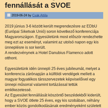
fennállását a SVOE
2019-06-24
by
Csák Attila
2019 június 3-6 között került megrendezésre az EDbU
(Európai Siketvak Unió) soron következő konferenciája
Magyarországon. Egyesületünk most először rendezhette
meg ezt az eseményt, valamint az utolsó napon egy kis
ünneplésre is sor került.
A rendezvénynek a Hotel Danubius Flamenco adott
otthont.
Egyesületünk idén ünnepli 25 éves jubileumát, melyet a
konferencia zárónapján a külföldi vendégek mellett a
magyar fogyatékos társszervezetek képviselőivel egy
ünnepi műsorral valamint tortázással tettük
emlékezetessé.
Az Egyesület fennállását köszöntő beszédekből kiderült,
hogy a SVOE ötlete 25 éves, egy kis szobában, néhány
ember közös gondolkodásának eredményeként született