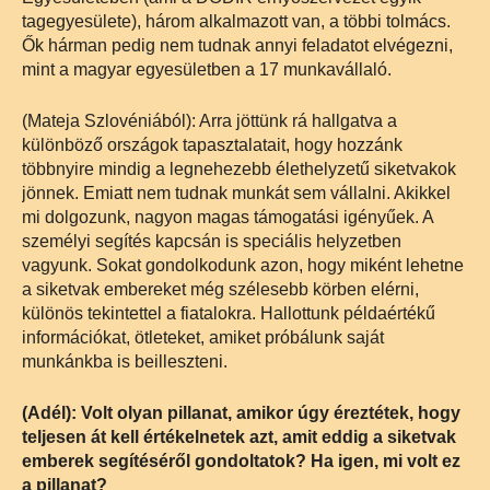
tagegyesülete), három alkalmazott van, a többi tolmács.
Ők hárman pedig nem tudnak annyi feladatot elvégezni,
mint a magyar egyesületben a 17 munkavállaló.
(Mateja Szlovéniából): Arra jöttünk rá hallgatva a
különböző országok tapasztalatait, hogy hozzánk
többnyire mindig a legnehezebb élethelyzetű siketvakok
jönnek. Emiatt nem tudnak munkát sem vállalni. Akikkel
mi dolgozunk, nagyon magas támogatási igényűek. A
személyi segítés kapcsán is speciális helyzetben
vagyunk. Sokat gondolkodunk azon, hogy miként lehetne
a siketvak embereket még szélesebb körben elérni,
különös tekintettel a fiatalokra. Hallottunk példaértékű
információkat, ötleteket, amiket próbálunk saját
munkánkba is beilleszteni.
(Adél): Volt olyan pillanat, amikor úgy éreztétek, hogy
teljesen át kell értékelnetek azt, amit eddig a siketvak
emberek segítéséről gondoltatok? Ha igen, mi volt ez
a pillanat?