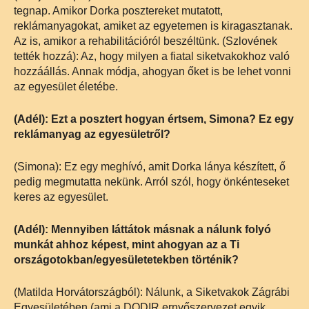
tegnap. Amikor Dorka posztereket mutatott,
reklámanyagokat, amiket az egyetemen is kiragasztanak.
Az is, amikor a rehabilitációról beszéltünk. (Szlovének
tették hozzá): Az, hogy milyen a fiatal siketvakokhoz való
hozzáállás. Annak módja, ahogyan őket is be lehet vonni
az egyesület életébe.
(Adél): Ezt a posztert hogyan értsem, Simona? Ez egy
reklámanyag az egyesületről?
(Simona): Ez egy meghívó, amit Dorka lánya készített, ő
pedig megmutatta nekünk. Arról szól, hogy önkénteseket
keres az egyesület.
(Adél): Mennyiben láttátok másnak a nálunk folyó
munkát ahhoz képest, mint ahogyan az a Ti
országotokban/egyesületetekben történik?
(Matilda Horvátországból): Nálunk, a Siketvakok Zágrábi
Egyesületében (ami a DODIR ernyőszervezet egyik