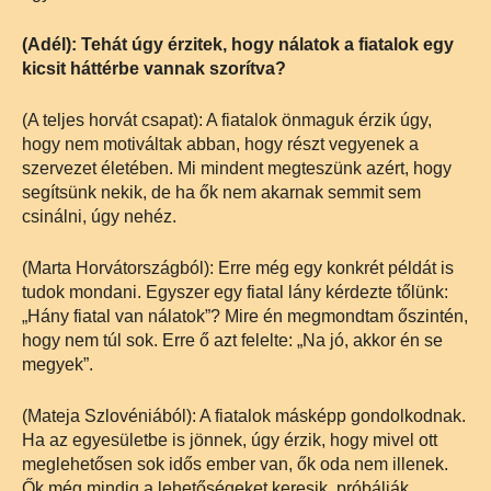
(Adél): Tehát úgy érzitek, hogy nálatok a fiatalok egy
kicsit háttérbe vannak szorítva?
(A teljes horvát csapat): A fiatalok önmaguk érzik úgy,
hogy nem motiváltak abban, hogy részt vegyenek a
szervezet életében. Mi mindent megteszünk azért, hogy
segítsünk nekik, de ha ők nem akarnak semmit sem
csinálni, úgy nehéz.
(Marta Horvátországból): Erre még egy konkrét példát is
tudok mondani. Egyszer egy fiatal lány kérdezte tőlünk:
„Hány fiatal van nálatok”? Mire én megmondtam őszintén,
hogy nem túl sok. Erre ő azt felelte: „Na jó, akkor én se
megyek”.
(Mateja Szlovéniából): A fiatalok másképp gondolkodnak.
Ha az egyesületbe is jönnek, úgy érzik, hogy mivel ott
meglehetősen sok idős ember van, ők oda nem illenek.
Ők még mindig a lehetőségeket keresik, próbálják