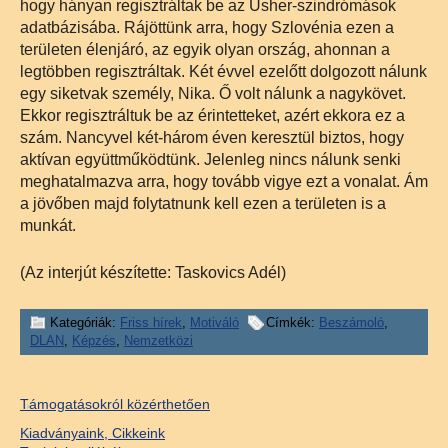
hogy hányan regisztráltak be az Usher-szindrómások
adatbázisába. Rájöttünk arra, hogy Szlovénia ezen a
területen élenjáró, az egyik olyan ország, ahonnan a
legtöbben regisztráltak. Két évvel ezelőtt dolgozott nálunk
egy siketvak személy, Nika. Ő volt nálunk a nagykövet.
Ekkor regisztráltuk be az érintetteket, azért ekkora ez a
szám. Nancyvel két-három éven keresztül biztos, hogy
aktívan együttműködtünk. Jelenleg nincs nálunk senki
meghatalmazva arra, hogy tovább vigye ezt a vonalat. Ám
a jövőben majd folytatnunk kell ezen a területen is a
munkát.
(Az interjút készítette: Taskovics Adél)
Kategóriák:
Friss hírek
,
Motiváló
Címkék:
Beszámoló
,
DLAN
,
Képzés
,
Nemzetközi
Támogatásokról közérthetően
Kiadványaink, Cikkeink