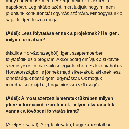
hogy nagyon őszintén beszélgethettünk ezekben a
napokban. Leginkább azért, mert tudjuk, hogy mi nem
jelentünk konkurenciát egymás számára. Mindegyikünk a
saját földjén teszi a dolgát.
(Adél): Lesz folytatása ennek a projektnek? Ha igen,
milyen formában?
(Matilda Horvátországból): Igen, szeptemberben
folytatódik ez a program. Akkor pedig elhívjuk a siketvak
személyeket tolmácsaikkal egyetemben. Szlovéniából és
Horvátországból is jönnek majd siketvakok, akiknek lesz
lehetőségük beszélgetni egymással. Ők maguk
mondhatják majd el, hogy mire van szükségük.
(Adél): A most szerzett ismeretek tükrében milyen
plusz információt szeretnétek, milyen elvárásaitok
vannak a jövőbeni folytatás iránt?
(A teljes csapat): A legfontosabb, hogy kapcsolatban