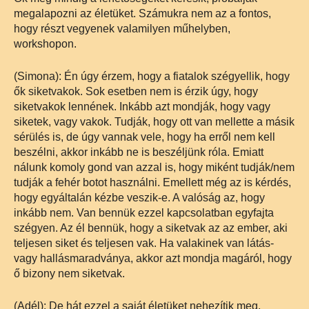
megalapozni az életüket. Számukra nem az a fontos,
hogy részt vegyenek valamilyen műhelyben,
workshopon.
(Simona): Én úgy érzem, hogy a fiatalok szégyellik, hogy
ők siketvakok. Sok esetben nem is érzik úgy, hogy
siketvakok lennének. Inkább azt mondják, hogy vagy
siketek, vagy vakok. Tudják, hogy ott van mellette a másik
sérülés is, de úgy vannak vele, hogy ha erről nem kell
beszélni, akkor inkább ne is beszéljünk róla. Emiatt
nálunk komoly gond van azzal is, hogy miként tudják/nem
tudják a fehér botot használni. Emellett még az is kérdés,
hogy egyáltalán kézbe veszik-e. A valóság az, hogy
inkább nem. Van bennük ezzel kapcsolatban egyfajta
szégyen. Az él bennük, hogy a siketvak az az ember, aki
teljesen siket és teljesen vak. Ha valakinek van látás-
vagy hallásmaradványa, akkor azt mondja magáról, hogy
ő bizony nem siketvak.
(Adél): De hát ezzel a saját életüket nehezítik meg.