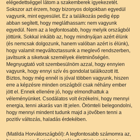
elégedettséggel látom a szakemberek igyekezetét.
Sokszor azt érzem, hogy bizonyos dolgokban egyedül
vagyunk, mint egyesület. Ez a találkozás pedig épp
abban segített, hogy megláthassam: nem vagyunk
egyedül. Nem az a legfontosabb, hogy melyik országból
jöttünk. Sokkal inkább az, hogy mindnyájan azért élünk
(és nemcsak dolgozunk, hanem valóban azért is élünk),
hogy valamit megváltoztassunk a meglevő rendszerben,
javítsunk a siketvak személyek életminőségén.
Megnyugtató volt szembesülnöm azzal, hogy ennyien
vagyunk, hogy ennyi szív és gondolat találkozott itt.
Biztos, hogy még ennél is jóval többen vagyunk, hiszen
erre a képzésre minden országból csak néhány ember
jött el. Ennek ellenére jó, hogy elmondhattuk a
véleményünket. Csodálatos volt érzékelni, hogy mennyi
energia, tenni akarás van itt jelen. Örömteli belegondolni,
hogy mennyi mindent tudunk majd a jövőben tenni a
pozitív változás, haladás érdekében.
(Matilda Horvátországból): A legfontosabb számomra az,