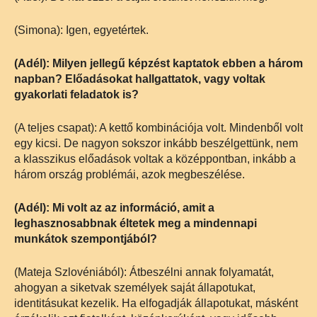
(Simona): Igen, egyetértek.
(Adél): Milyen jellegű képzést kaptatok ebben a három
napban? Előadásokat hallgattatok, vagy voltak
gyakorlati feladatok is?
(A teljes csapat): A kettő kombinációja volt. Mindenből volt
egy kicsi. De nagyon sokszor inkább beszélgettünk, nem
a klasszikus előadások voltak a középpontban, inkább a
három ország problémái, azok megbeszélése.
(Adél): Mi volt az az információ, amit a
leghasznosabbnak éltetek meg a mindennapi
munkátok szempontjából?
(Mateja Szlovéniából): Átbeszélni annak folyamatát,
ahogyan a siketvak személyek saját állapotukat,
identitásukat kezelik. Ha elfogadják állapotukat, másként