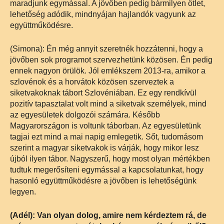
maradjunk egymással. A jövőben pedig bármilyen ötlet,
lehetőség adódik, mindnyájan hajlandók vagyunk az
együttműködésre.
(Simona): Én még annyit szeretnék hozzátenni, hogy a
jövőben sok programot szervezhetünk közösen. Én pedig
ennek nagyon örülök. Jól emlékszem 2013-ra, amikor a
szlovénok és a horvátok közösen szerveztek a
siketvakoknak tábort Szlovéniában. Ez egy rendkívül
pozitív tapasztalat volt mind a siketvak személyek, mind
az egyesületek dolgozói számára. Később
Magyarországon is voltunk táborban. Az egyesületünk
tagjai ezt mind a mai napig emlegetik. Sőt, tudomásom
szerint a magyar siketvakok is várják, hogy mikor lesz
újból ilyen tábor. Nagyszerű, hogy most olyan mértékben
tudtuk megerősíteni egymással a kapcsolatunkat, hogy
hasonló együttműködésre a jövőben is lehetőségünk
legyen.
(Adél): Van olyan dolog, amire nem kérdeztem rá, de