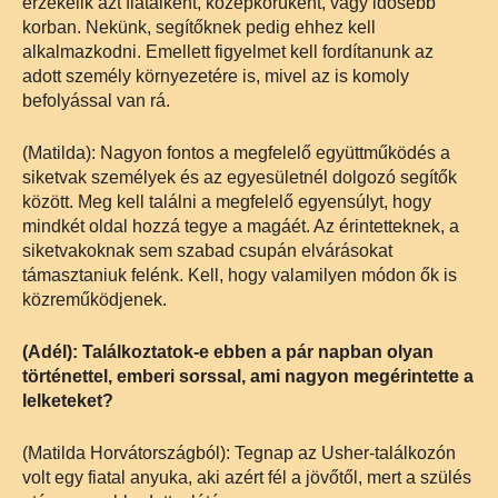
érzékelik azt fiatalként, középkorúként, vagy idősebb
korban. Nekünk, segítőknek pedig ehhez kell
alkalmazkodni. Emellett figyelmet kell fordítanunk az
adott személy környezetére is, mivel az is komoly
befolyással van rá.
(Matilda): Nagyon fontos a megfelelő együttműködés a
siketvak személyek és az egyesületnél dolgozó segítők
között. Meg kell találni a megfelelő egyensúlyt, hogy
mindkét oldal hozzá tegye a magáét. Az érintetteknek, a
siketvakoknak sem szabad csupán elvárásokat
támasztaniuk felénk. Kell, hogy valamilyen módon ők is
közreműködjenek.
(Adél): Találkoztatok-e ebben a pár napban olyan
történettel, emberi sorssal, ami nagyon megérintette a
lelketeket?
(Matilda Horvátországból): Tegnap az Usher-találkozón
volt egy fiatal anyuka, aki azért fél a jövőtől, mert a szülés