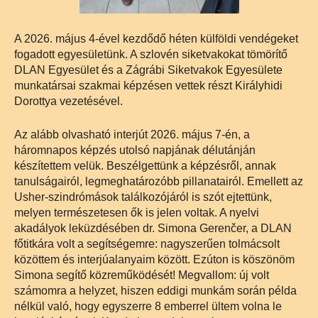
A 2026. május 4-ével kezdődő héten külföldi vendégeket
fogadott egyesületünk. A szlovén siketvakokat tömörítő
DLAN Egyesület és a Zágrábi Siketvakok Egyesülete
munkatársai szakmai képzésen vettek részt Királyhidi
Dorottya vezetésével.
Az alább olvasható interjút 2026. május 7-én, a
háromnapos képzés utolsó napjának délutánján
készítettem velük. Beszélgettünk a képzésről, annak
tanulságairól, legmeghatározóbb pillanatairól. Emellett az
Usher-szindrómások találkozójáról is szót ejtettünk,
melyen természetesen ők is jelen voltak. A nyelvi
akadályok leküzdésében dr. Simona Gerenčer, a DLAN
főtitkára volt a segítségemre: nagyszerűen tolmácsolt
közöttem és interjúalanyaim között. Ezúton is köszönöm
Simona segítő közreműködését! Megvallom: új volt
számomra a helyzet, hiszen eddigi munkám során példa
nélkül való, hogy egyszerre 8 emberrel ültem volna le