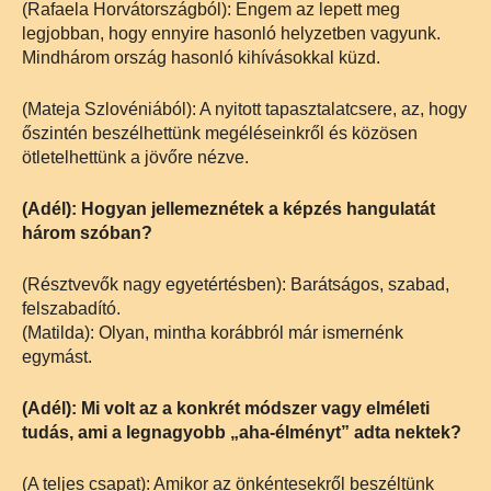
(Rafaela Horvátországból): Engem az lepett meg
legjobban, hogy ennyire hasonló helyzetben vagyunk.
Mindhárom ország hasonló kihívásokkal küzd.
(Mateja Szlovéniából): A nyitott tapasztalatcsere, az, hogy
őszintén beszélhettünk megéléseinkről és közösen
ötletelhettünk a jövőre nézve.
(Adél): Hogyan jellemeznétek a képzés hangulatát
három szóban?
(Résztvevők nagy egyetértésben): Barátságos, szabad,
felszabadító.
(Matilda): Olyan, mintha korábbról már ismernénk
egymást.
(Adél): Mi volt az a konkrét módszer vagy elméleti
tudás, ami a legnagyobb „aha-élményt” adta nektek?
(A teljes csapat): Amikor az önkéntesekről beszéltünk