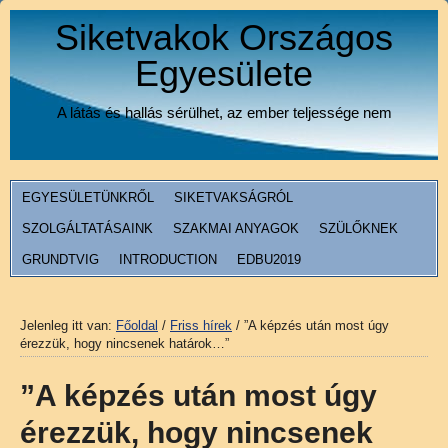
Siketvakok Országos
Egyesülete
A látás és hallás sérülhet, az ember teljessége nem
EGYESÜLETÜNKRŐL
SIKETVAKSÁGRÓL
SZOLGÁLTATÁSAINK
SZAKMAI ANYAGOK
SZÜLŐKNEK
GRUNDTVIG
INTRODUCTION
EDBU2019
Jelenleg itt van:
Főoldal
/
Friss hírek
/
”A képzés után most úgy
érezzük, hogy nincsenek határok…”
”A képzés után most úgy
érezzük, hogy nincsenek