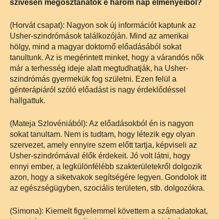
szívesen megosztanátok e három nap élményeiből?
(Horvát csapat): Nagyon sok új információt kaptunk az
Usher-szindrómások találkozóján. Mind az amerikai
hölgy, mind a magyar doktornő előadásából sokat
tanultunk. Az is megérintett minket, hogy a várandós nők
már a terhesség ideje alatt megtudhatják, ha Usher-
szindrómás gyermekük fog születni. Ezen felül a
génterápiáról szóló előadást is nagy érdeklődéssel
hallgattuk.
(Mateja Szlovéniából): Az előadásokból én is nagyon
sokat tanultam. Nem is tudtam, hogy létezik egy olyan
szervezet, amely ennyire szem előtt tartja, képviseli az
Usher-szindrómával élők érdekeit. Jó volt látni, hogy
ennyi ember, a legkülönfélébb szakterületekről dolgozik
azon, hogy a siketvakok segítségére legyen. Gondolok itt
az egészségügyben, szociális területen, stb. dolgozókra.
(Simona): Kiemelt figyelemmel követtem a számadatokat,