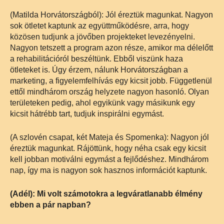
(Matilda Horvátországból): Jól éreztük magunkat. Nagyon
sok ötletet kaptunk az együttműködésre, arra, hogy
közösen tudjunk a jövőben projekteket levezényelni.
Nagyon tetszett a program azon része, amikor ma délelőtt
a rehabilitációról beszéltünk. Ebből viszünk haza
ötleteket is. Úgy érzem, nálunk Horvátországban a
marketing, a figyelemfelhívás egy kicsit jobb. Függetlenül
ettől mindhárom ország helyzete nagyon hasonló. Olyan
területeken pedig, ahol egyikünk vagy másikunk egy
kicsit hátrébb tart, tudjuk inspirálni egymást.
(A szlovén csapat, két Mateja és Spomenka): Nagyon jól
éreztük magunkat. Rájöttünk, hogy néha csak egy kicsit
kell jobban motiválni egymást a fejlődéshez. Mindhárom
nap, így ma is nagyon sok hasznos információt kaptunk.
(Adél): Mi volt számotokra a legváratlanabb élmény
ebben a pár napban?