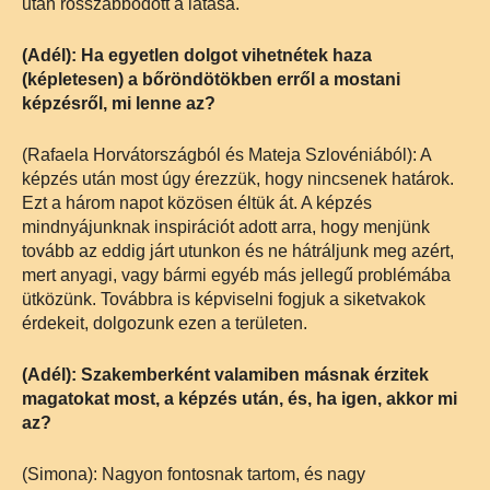
után rosszabbodott a látása.
(Adél): Ha egyetlen dolgot vihetnétek haza
(képletesen) a bőröndötökben erről a mostani
képzésről, mi lenne az?
(Rafaela Horvátországból és Mateja Szlovéniából): A
képzés után most úgy érezzük, hogy nincsenek határok.
Ezt a három napot közösen éltük át. A képzés
mindnyájunknak inspirációt adott arra, hogy menjünk
tovább az eddig járt utunkon és ne hátráljunk meg azért,
mert anyagi, vagy bármi egyéb más jellegű problémába
ütközünk. Továbbra is képviselni fogjuk a siketvakok
érdekeit, dolgozunk ezen a területen.
(Adél): Szakemberként valamiben másnak érzitek
magatokat most, a képzés után, és, ha igen, akkor mi
az?
(Simona): Nagyon fontosnak tartom, és nagy