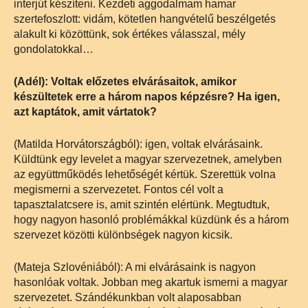
interjút készíteni. Kezdeti aggodalmam hamar
szertefoszlott: vidám, kötetlen hangvételű beszélgetés
alakult ki közöttünk, sok értékes válasszal, mély
gondolatokkal…
(Adél): Voltak előzetes elvárásaitok, amikor
készültetek erre a három napos képzésre? Ha igen,
azt kaptátok, amit vártatok?
(Matilda Horvátországból): igen, voltak elvárásaink.
Küldtünk egy levelet a magyar szervezetnek, amelyben
az együttműködés lehetőségét kértük. Szerettük volna
megismerni a szervezetet. Fontos cél volt a
tapasztalatcsere is, amit szintén elértünk. Megtudtuk,
hogy nagyon hasonló problémákkal küzdünk és a három
szervezet közötti különbségek nagyon kicsik.
(Mateja Szlovéniából): A mi elvárásaink is nagyon
hasonlóak voltak. Jobban meg akartuk ismerni a magyar
szervezetet. Szándékunkban volt alaposabban