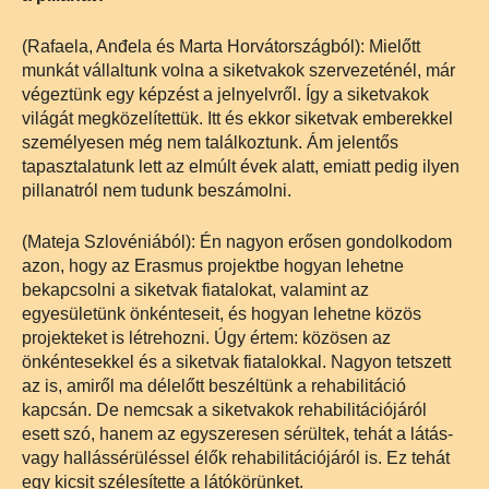
(Rafaela, Anđela és Marta Horvátországból): Mielőtt
munkát vállaltunk volna a siketvakok szervezeténél, már
végeztünk egy képzést a jelnyelvről. Így a siketvakok
világát megközelítettük. Itt és ekkor siketvak emberekkel
személyesen még nem találkoztunk. Ám jelentős
tapasztalatunk lett az elmúlt évek alatt, emiatt pedig ilyen
pillanatról nem tudunk beszámolni.
(Mateja Szlovéniából): Én nagyon erősen gondolkodom
azon, hogy az Erasmus projektbe hogyan lehetne
bekapcsolni a siketvak fiatalokat, valamint az
egyesületünk önkénteseit, és hogyan lehetne közös
projekteket is létrehozni. Úgy értem: közösen az
önkéntesekkel és a siketvak fiatalokkal. Nagyon tetszett
az is, amiről ma délelőtt beszéltünk a rehabilitáció
kapcsán. De nemcsak a siketvakok rehabilitációjáról
esett szó, hanem az egyszeresen sérültek, tehát a látás-
vagy hallássérüléssel élők rehabilitációjáról is. Ez tehát
egy kicsit szélesítette a látókörünket.