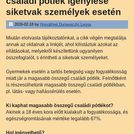
családi pótlék igénylése
siketvak személyek esetén
2026-02-18
by
Horváthné Dunaveczki Leona
Miután elolvasta tájékoztatónkat, a cikk végén megtalálja
annak az oldalnak a linkjét, ahol kilistáztuk azokat az
ellátásokat, melyekről készítettünk ugyanilyen
összefoglalót, s érintheti a siketvak személyeket.
Gyermekek esetén a tartós betegség vagy fogyatékosság
miatt jár a magasabb összegű családi pótlék. Felnőttként
is részesülhetünk magasabb összegű családi pótlékban,
pl. látás- vagy hallássérülés esetén.
Ki kaphat magasabb összegű családi pótlékot?
Akinek a 18 éves kora előtt kialakult a fogyatékossága, és
egészségromlásának mértéke legalább 67%.
Hol igényelhető?