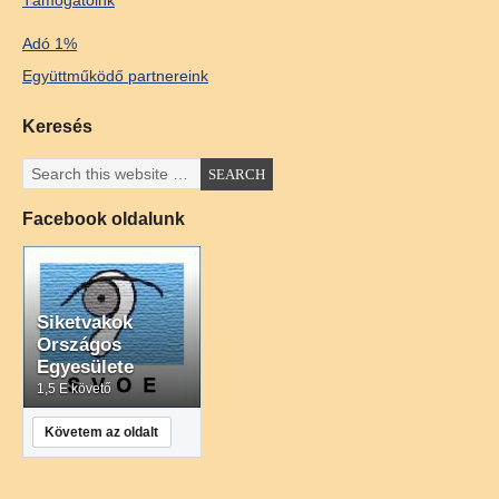
Támogatóink
Adó 1%
Együttműködő partnereink
Keresés
Facebook oldalunk
Siketvakok
Országos
Egyesülete
1,5 E követő
Követem az oldalt