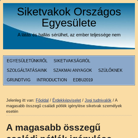
Siketvakok Országos
Egyesülete
A látás és hallás sérülhet, az ember teljessége nem
EGYESÜLETÜNKRŐL
SIKETVAKSÁGRÓL
SZOLGÁLTATÁSAINK
SZAKMAI ANYAGOK
SZÜLŐKNEK
GRUNDTVIG
INTRODUCTION
EDBU2019
Jelenleg itt van:
Főoldal
/
Érdekképviselet
/
Jogi tudnivalók
/
A
magasabb összegű családi pótlék igénylése siketvak személyek
esetén
A magasabb összegű