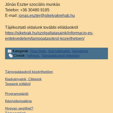
Jónás Eszter szociális munkás
Telefon: +36 30480 9185
E-mail:
jonas.eszter@siketvakrehab.hu
Tájékoztató oldalunk további ellátásokról
https://siketvak.hu/szolgaltatasaink/informacio-es-
erdekvedelem/tamogatasokrol-kozerthetoen/
Kategóriák:
Friss hírek
,
Jogi tudnivalók
,
Ügyintézés
Címkék:
Felhívás
,
Támogatásokról érthetően
Támogatásokról közérthetően
Kiadványaink, Cikkeink
Tagjaink tollából
Programajánló
Kép/videógaléria
Hogyan segíthet?