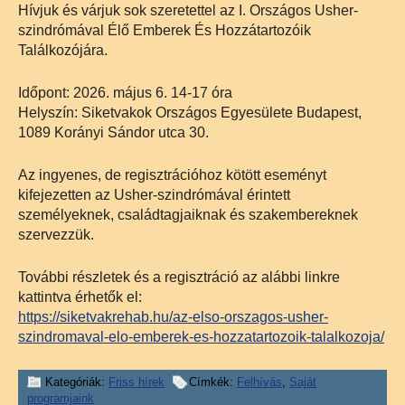
Hívjuk és várjuk sok szeretettel az I. Országos Usher-
szindrómával Élő Emberek És Hozzátartozóik
Találkozójára.
Időpont: 2026. május 6. 14-17 óra
Helyszín: Siketvakok Országos Egyesülete Budapest,
1089 Korányi Sándor utca 30.
Az ingyenes, de regisztrációhoz kötött eseményt
kifejezetten az Usher-szindrómával érintett
személyeknek, családtagjaiknak és szakembereknek
szervezzük.
További részletek és a regisztráció az alábbi linkre
kattintva érhetők el:
https://siketvakrehab.hu/az-elso-orszagos-usher-
szindromaval-elo-emberek-es-hozzatartozoik-talalkozoja/
Kategóriák:
Friss hírek
Címkék:
Felhívás
,
Saját
programjaink