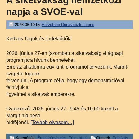
A siketvakság nemzetközi
napja a SVOE-val
2026-06-19
by
Horváthné Dunaveczki Leona
Kedves Tagok és Érdeklődők!
2026. június 27-én (szombat) a siketvakság világnapi
programjára hívunk benneteket.
Erre az alkalomra egy kinti programot tervezünk, Margit-
szigetre fogunk
felvonulni. A program célja, hogy egy demonstrációval
felhívjuk a
figyelmet a siketvak emberekre.
Gyülekező: 2026. június 27., 9:45 és 10:00 között a
Margit-híd pesti
hídfőjénél.
[Tovább olvasom…]
Kategóriák:
Érdekképviselet
,
Friss hírek
Címkék:
Felhívás
,