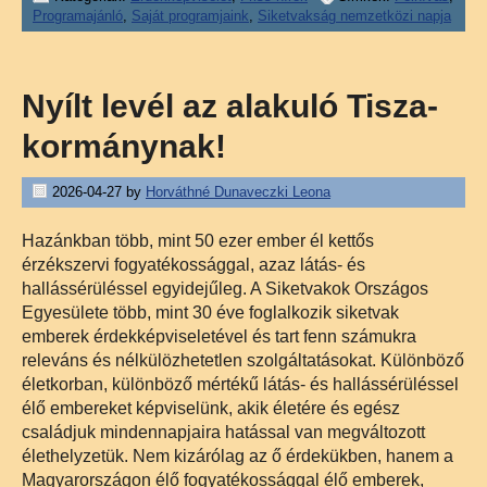
Programajánló
,
Saját programjaink
,
Siketvakság nemzetközi napja
Nyílt levél az alakuló Tisza-
kormánynak!
2026-04-27
by
Horváthné Dunaveczki Leona
Hazánkban több, mint 50 ezer ember él kettős
érzékszervi fogyatékossággal, azaz látás- és
hallássérüléssel egyidejűleg. A Siketvakok Országos
Egyesülete több, mint 30 éve foglalkozik siketvak
emberek érdekképviseletével és tart fenn számukra
releváns és nélkülözhetetlen szolgáltatásokat. Különböző
életkorban, különböző mértékű látás- és hallássérüléssel
élő embereket képviselünk, akik életére és egész
családjuk mindennapjaira hatással van megváltozott
élethelyzetük. Nem kizárólag az ő érdekükben, hanem a
Magyarországon élő fogyatékossággal élő emberek,