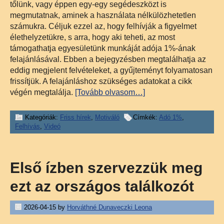
tőlünk, vagy éppen egy-egy segédeszközt is
megmutatnak, aminek a használata nélkülözhetetlen
számukra. Céljuk ezzel az, hogy felhívják a figyelmet
élethelyzetükre, s arra, hogy aki teheti, az most
támogathatja egyesületünk munkáját adója 1%-ának
felajánlásával. Ebben a bejegyzésben megtalálhatja az
eddig megjelent felvételeket, a gyűjteményt folyamatosan
frissítjük. A felajánláshoz szükséges adatokat a cikk
végén megtalálja.
[Tovább olvasom…]
Kategóriák:
Friss hírek
,
Motiváló
Címkék:
Adó 1%
,
Felhívás
,
Videó
Első ízben szervezzük meg
ezt az országos találkozót
2026-04-15
by
Horváthné Dunaveczki Leona