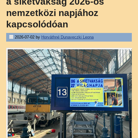
a siketvakság 2026-os
nemzetközi napjához
kapcsolódóan
2026-07-02
by
Horváthné Dunaveczki Leona