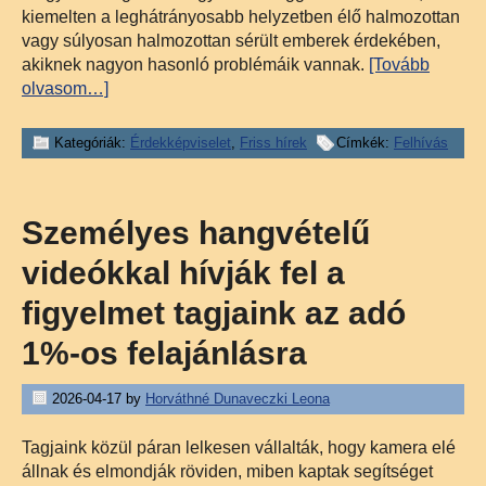
kiemelten a leghátrányosabb helyzetben élő halmozottan
vagy súlyosan halmozottan sérült emberek érdekében,
akiknek nagyon hasonló problémáik vannak.
[Tovább
olvasom…]
Kategóriák:
Érdekképviselet
,
Friss hírek
Címkék:
Felhívás
Személyes hangvételű
videókkal hívják fel a
figyelmet tagjaink az adó
1%-os felajánlásra
2026-04-17
by
Horváthné Dunaveczki Leona
Tagjaink közül páran lelkesen vállalták, hogy kamera elé
állnak és elmondják röviden, miben kaptak segítséget