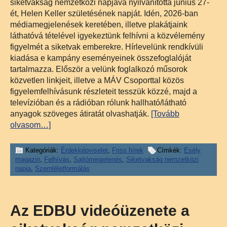
siketvakság nemzetközi napjává nyilvánította június 27-
ét, Helen Keller születésének napját. Idén, 2026-ban
médiamegjelenések keretében, illetve plakátjaink
láthatóvá tételével igyekeztünk felhívni a közvélemény
figyelmét a siketvak emberekre. Hírlevelünk rendkívüli
kiadása e kampány eseményeinek összefoglalóját
tartalmazza. Először a velünk foglalkozó műsorok
közvetlen linkjeit, illetve a MÁV Csoporttal közös
figyelemfelhívásunk részleteit tesszük közzé, majd a
televízióban és a rádióban rólunk hallható/látható
anyagok szöveges átiratát olvashatják.
[Tovább
olvasom…]
Kategóriák:
Érdekképviselet
,
Friss hírek
Címkék:
Esély
magazin
,
Felhívás
,
Sajtómegjelenés
,
Siketvakság nemzetközi
napja
,
Szemléletformálás
Az EDBU videóüzenete a