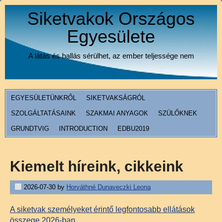
Siketvakok Országos
Egyesülete
A látás és hallás sérülhet, az ember teljessége nem
EGYESÜLETÜNKRŐL
SIKETVAKSÁGRÓL
SZOLGÁLTATÁSAINK
SZAKMAI ANYAGOK
SZÜLŐKNEK
GRUNDTVIG
INTRODUCTION
EDBU2019
Kiemelt híreink, cikkeink
2026-07-30
by
Horváthné Dunaveczki Leona
A siketvak személyeket érintő legfontosabb ellátások
összege 2026-ban