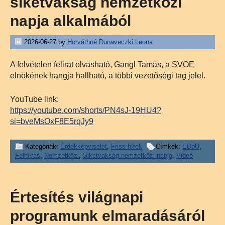
siketvakság nemzetközi
napja alkalmából
2026-06-27
by
Horváthné Dunaveczki Leona
A felvételen felirat olvasható, Gangl Tamás, a SVOE
elnökének hangja hallható, a többi vezetőségi tag jelel.
YouTube link:
https://youtube.com/shorts/PN4sJ-19HU4?
si=bveMsOxF8E5rqJy9
Kategóriák:
Érdekképviselet
,
Friss hírek
Címkék:
EDbU
,
Felhívás
,
Nemzetközi
,
Siketvakság nemzetközi napja
,
Videó
Értesítés világnapi
programunk elmaradásáról