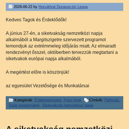
2026-06-22
by
Horváthné Dunaveczki Leona
Kedves Tagok és Érdeklődők!
A június 27-én, a siketvakság nemzetközi napja
alkalmából a Margitszigetre szervezett programot
lemondjuk az extrémmeleg időjárás miatt. Az elmaradt
rendezvényt ősszel, októberben tervezzük megtartani a
siketvakok európai napja alkalmából.
A megértést előre is köszönjük!
az egyesület Vezetősége és Munkatársai
Kategóriák:
Érdekképviselet
,
Friss hírek
Címkék:
Felhívás
,
Saját programjaink
,
Siketvakság nemzetközi napja