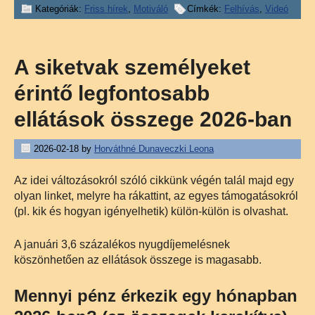
Kategóriák:
Friss hírek
,
Motiváló
Címkék:
Felhívás
,
Videó
A siketvak személyeket
érintő legfontosabb
ellátások összege 2026-ban
2026-02-18
by
Horváthné Dunaveczki Leona
Az idei változásokról szóló cikkünk végén talál majd egy
olyan linket, melyre ha rákattint, az egyes támogatásokról
(pl. kik és hogyan igényelhetik) külön-külön is olvashat.
A januári 3,6 százalékos nyugdíjemelésnek
köszönhetően az ellátások összege is magasabb.
Mennyi pénz érkezik egy hónapban