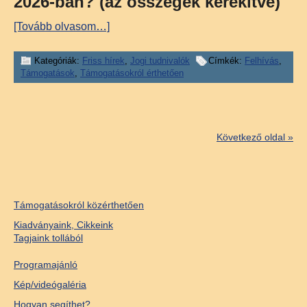
2026-ban? (az összegek kerekítve)
[Tovább olvasom…]
Kategóriák:
Friss hírek
,
Jogi tudnivalók
Címkék:
Felhívás
,
Támogatások
,
Támogatásokról érthetően
Következő oldal »
Támogatásokról közérthetően
Kiadványaink, Cikkeink
Tagjaink tollából
Programajánló
Kép/videógaléria
Hogyan segíthet?