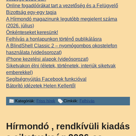
Online fogadóórákat tart a vezetőség és a Felügyelő
Bizottság egy-egy tagja
A Hírmondó magazinunk legutóbb megjelent száma
(2026. július)
Önkénteseket keresünk!
Felhívás a honlapunkon történő publikálásra
A BlindShell Classic 2 – nyomógombos okostelefon
használata (videósorozat)
iPhone kezelési alapok (videósorozat)
Siketvakon élni (életek, történetek, interjúk siketvak
emberekkel)
Segítségnyújtás Facebook funkcióval
Bátorító idézetek Helen Kellertől
Kategóriák:
Friss hírek
Címkék:
Felhívás
Hírmondó , rendkívüli kiadás