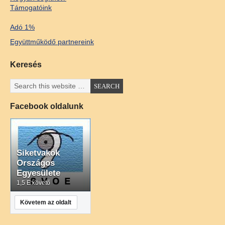
Támogatóink
Adó 1%
Együttműködő partnereink
Keresés
Facebook oldalunk
Siketvakok
Országos
Egyesülete
1,5 E követő
Követem az oldalt