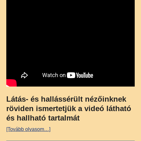
Látás- és hallássérült nézőinknek
röviden ismertetjük a videó látható
és hallható tartalmát
[Tovább olvasom…]