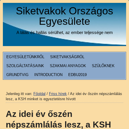
Siketvakok Országos
Egyesülete
A látás és hallás sérülhet, az ember teljessége nem
EGYESÜLETÜNKRŐL
SIKETVAKSÁGRÓL
SZOLGÁLTATÁSAINK
SZAKMAI ANYAGOK
SZÜLŐKNEK
GRUNDTVIG
INTRODUCTION
EDBU2019
Jelenleg itt van:
Főoldal
/
Friss hírek
/
Az idei év őszén népszámlálás
lesz, a KSH minket is egyeztetésre hívott
Az idei év őszén
népszámlálás lesz, a KSH