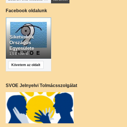
Facebook oldalunk
Siketvakok
Országos
Egyesülete
1,5 E követő
Követem az oldalt
SVOE Jelnyelvi Tolmácsszolgálat