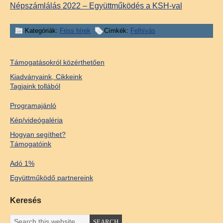
Népszámlálás 2022 – Együttműködés a KSH-val
Kategóriák:
Friss hírek
Címkék:
Felhívás
Támogatásokról közérthetően
Kiadványaink, Cikkeink
Tagjaink tollából
Programajánló
Kép/videógaléria
Hogyan segíthet?
Támogatóink
Adó 1%
Együttműködő partnereink
Keresés