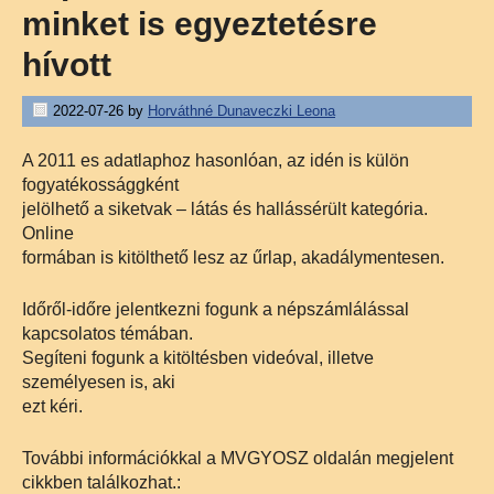
minket is egyeztetésre
hívott
2022-07-26
by
Horváthné Dunaveczki Leona
A 2011 es adatlaphoz hasonlóan, az idén is külön
fogyatékossággként
jelölhető a siketvak – látás és hallássérült kategória.
Online
formában is kitölthető lesz az űrlap, akadálymentesen.
Időről-időre jelentkezni fogunk a népszámlálással
kapcsolatos témában.
Segíteni fogunk a kitöltésben videóval, illetve
személyesen is, aki
ezt kéri.
További információkkal a MVGYOSZ oldalán megjelent
cikkben találkozhat.: