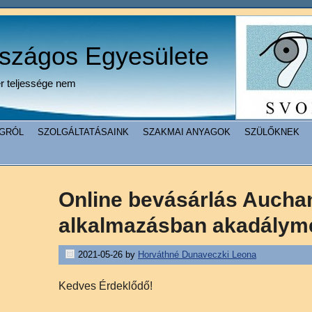
rszágos Egyesülete
er teljessége nem
GRÓL
SZOLGÁLTATÁSAINK
SZAKMAI ANYAGOK
SZÜLŐKNEK
Online bevásárlás Aucha
alkalmazásban akadálym
2021-05-26
by
Horváthné Dunaveczki Leona
Kedves Érdeklődő!