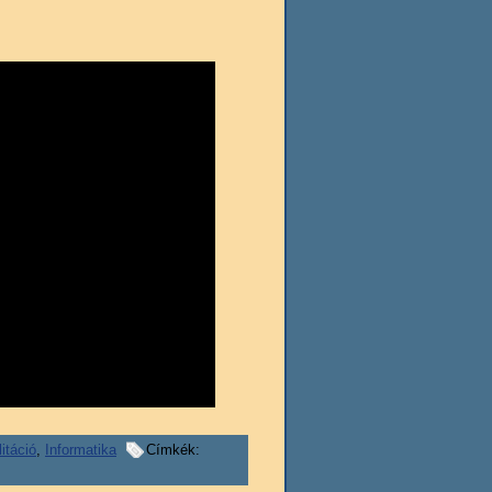
itáció
,
Informatika
Címkék: