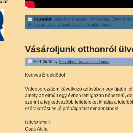
álat
Kategóriák:
Akadálymentesség
,
Bevásárlás
,
Elemi rehabil
iPhone és alkalmazások
,
Online vásárlás
,
Videó
Vásároljunk otthonról ülve 
2021-05-19
by
Horváthné Dunaveczki Leona
Kedves Érdeklődő!
Videósorozatom következő adásában egy újabb leh
amely az elmúlt egy évben lett igazán népszerű, 
szerint a legkedvezőbb feltételeket kínálja a fotelbő
szórakozást és jó próbálgatást mindenkinek!
Üdvözlettel:
Csák Attila