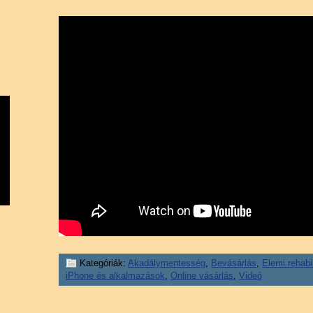
Kategóriák:
Akadálymentesség
,
Bevásárlás
,
Elemi rehabil
iPhone és alkalmazások
,
Online vásárlás
,
Videó