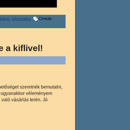
itáció
,
Informatika
Címkék:
a kiflivel!
etőséget szeretnék bemutatni,
de ugyanakkor véleményem
l való vásárlás terén. Jó