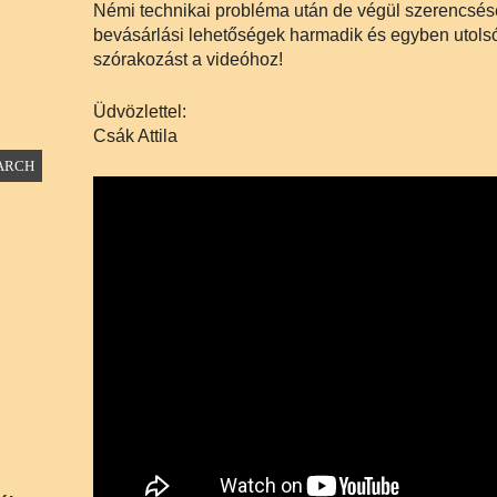
Némi technikai probléma után de végül szerencsésen
bevásárlási lehetőségek harmadik és egyben utolsó r
szórakozást a videóhoz!
Üdvözlettel:
Csák Attila