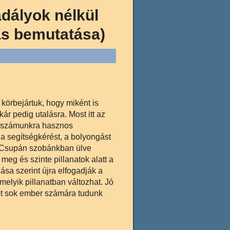
adályok nélkül
ás bemutatása)
körbejártuk, hogy miként is
ár pedig utalásra. Most itt az
, számunkra hasznos
 a segítségkérést, a bolyongást
… Csupán szobánkban ülve
eg és szinte pillanatok alatt a
lása szerint újra elfogadják a
elyik pillanatban változhat. Jó
ét sok ember számára tudunk