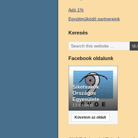
Adó 1%
Együttműködő partnereink
Keresés
Facebook oldalunk
Siketvakok
Országos
Egyesülete
1,5 E követő
Követem az oldalt