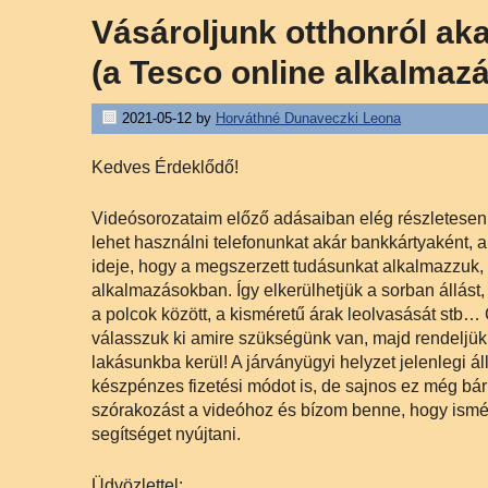
Vásároljunk otthonról ak
(a Tesco online alkalmaz
2021-05-12
by
Horváthné Dunaveczki Leona
Kedves Érdeklődő!
Videósorozataim előző adásaiban elég részletesen 
lehet használni telefonunkat akár bankkártyaként, ak
ideje, hogy a megszerzett tudásunkat alkalmazzuk
alkalmazásokban. Így elkerülhetjük a sorban állást,
a polcok között, a kisméretű árak leolvasását stb
válasszuk ki amire szükségünk van, majd rendeljük m
lakásunkba kerül! A járványügyi helyzet jelenlegi ál
készpénzes fizetési módot is, de sajnos ez még bárm
szórakozást a videóhoz és bízom benne, hogy ism
segítséget nyújtani.
Üdvözlettel: