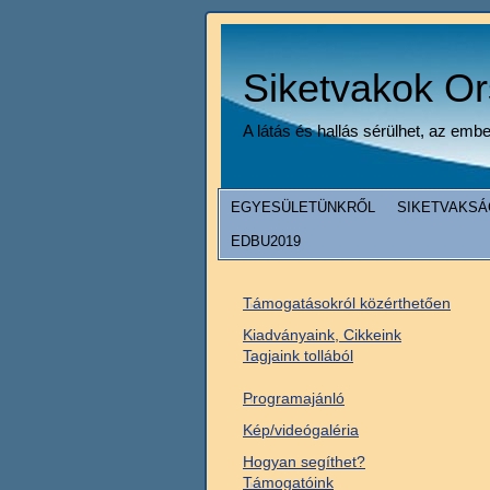
Siketvakok O
A látás és hallás sérülhet, az emb
EGYESÜLETÜNKRŐL
SIKETVAKSÁ
EDBU2019
Támogatásokról közérthetően
Kiadványaink, Cikkeink
Tagjaink tollából
Programajánló
Kép/videógaléria
Hogyan segíthet?
Támogatóink