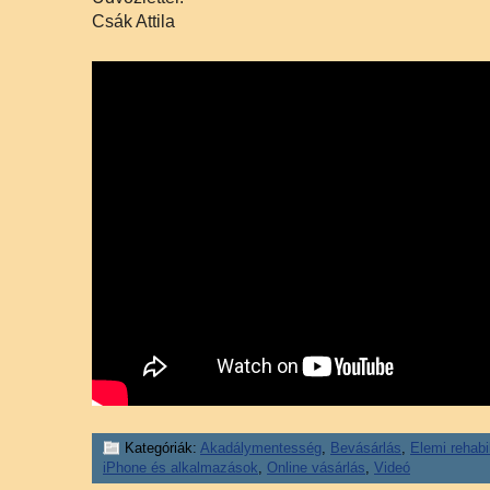
Csák Attila
Kategóriák:
Akadálymentesség
,
Bevásárlás
,
Elemi rehabil
iPhone és alkalmazások
,
Online vásárlás
,
Videó