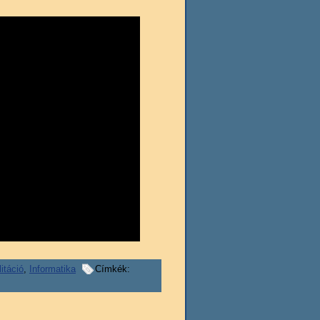
itáció
,
Informatika
Címkék: