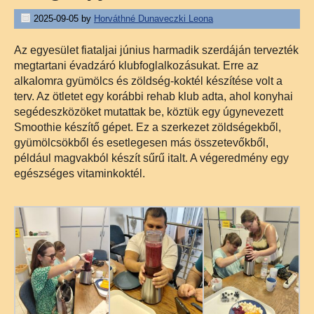
2025-09-05
by
Horváthné Dunaveczki Leona
Az egyesület fiataljai június harmadik szerdáján tervezték
megtartani évadzáró klubfoglalkozásukat. Erre az
alkalomra gyümölcs és zöldség-koktél készítése volt a
terv. Az ötletet egy korábbi rehab klub adta, ahol konyhai
segédeszközöket mutattak be, köztük egy úgynevezett
Smoothie készítő gépet. Ez a szerkezet zöldségekből,
gyümölcsökből és esetlegesen más összetevőkből,
például magvakból készít sűrű italt. A végeredmény egy
egészséges vitaminkoktél.