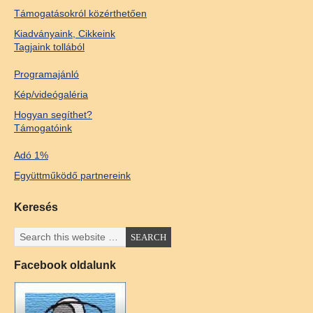
Támogatásokról közérthetően
Kiadványaink, Cikkeink
Tagjaink tollából
Programajánló
Kép/videógaléria
Hogyan segíthet?
Támogatóink
Adó 1%
Együttműködő partnereink
Keresés
Facebook oldalunk