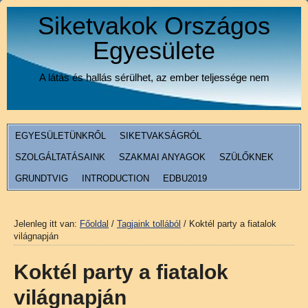
Siketvakok Országos
Egyesülete
A látás és hallás sérülhet, az ember teljessége nem
EGYESÜLETÜNKRŐL
SIKETVAKSÁGRÓL
SZOLGÁLTATÁSAINK
SZAKMAI ANYAGOK
SZÜLŐKNEK
GRUNDTVIG
INTRODUCTION
EDBU2019
Jelenleg itt van:
Főoldal
/
Tagjaink tollából
/
Koktél party a fiatalok
világnapján
Koktél party a fiatalok
világnapján