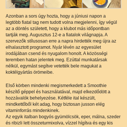
Azonban a sors úgy hozta, hogy a júniusi napon a
legtöbb fiatal tag nem tudott volna megjelenni, így végül
az a döntés született, hogy a klubot más időpontban
tartják meg. Augusztus 12-e a fiatalok világnapja. A
szervezők stílusosan erre
a napra hirdették meg újra az
elhalasztott programot. Nyár lévén az egyesület
irodájában csend és nyugalom honolt. A közösségi
teremben hatan jelentek meg. Ezúttal munkatársak
nélkül, egymást segítve vetették bele magukat a
koktélgyártás örömeibe.
Első körben mindenki megismerkedett a Smoothie
készítő géppel és használatával, majd elkezdődött a
hozzávalók behelyezése. Kétféle ital készült,
mindkettőből két adag, hogy biztosan jusson elég
vitaminforrás mindenkinek.
Az egyik italban bogyós gyümölcsök, eper, málna, szeder
és ribizli lett összeturmixolva, vízzel hígítva és egy kis