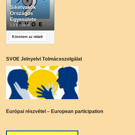
Siketvakok
Országos
Egyesülete
1,5 E követő
Követem az oldalt
SVOE Jelnyelvi Tolmácsszolgálat
Európai részvétel – European participation