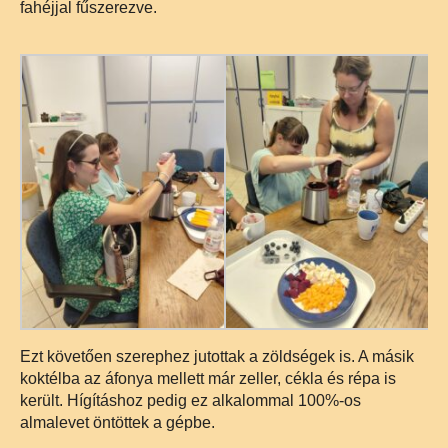
fahéjjal fűszerezve.
Ezt követően szerephez jutottak a zöldségek is. A másik
koktélba az áfonya mellett már zeller, cékla és répa is
került. Hígításhoz pedig ez alkalommal 100%-os
almalevet öntöttek a gépbe.