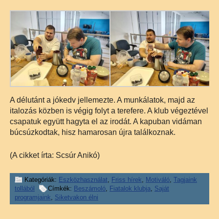
A délutánt a jókedv jellemezte. A munkálatok, majd az
italozás közben is végig folyt a terefere. A klub végeztével
csapatuk együtt hagyta el az irodát. A kapuban vidáman
búcsúzkodtak, hisz hamarosan újra találkoznak.
(A cikket írta: Scsúr Anikó)
Kategóriák:
Eszközhasználat
,
Friss hírek
,
Motiváló
,
Tagjaink
tollából
Címkék:
Beszámoló
,
Fiatalok klubja
,
Saját
programjaink
,
Siketvakon élni