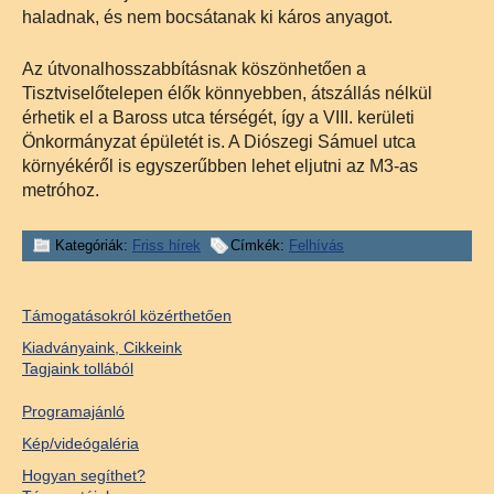
haladnak, és nem bocsátanak ki káros anyagot.
Az útvonalhosszabbításnak köszönhetően a
Tisztviselőtelepen élők könnyebben, átszállás nélkül
érhetik el a Baross utca térségét, így a VIII. kerületi
Önkormányzat épületét is. A Diószegi Sámuel utca
környékéről is egyszerűbben lehet eljutni az M3-as
metróhoz.
Kategóriák:
Friss hírek
Címkék:
Felhívás
Támogatásokról közérthetően
Kiadványaink, Cikkeink
Tagjaink tollából
Programajánló
Kép/videógaléria
Hogyan segíthet?