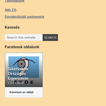
Támogatóink
Adó 1%
Együttműködő partnereink
Keresés
Facebook oldalunk
Siketvakok
Országos
Egyesülete
1,5 E követő
Követem az oldalt