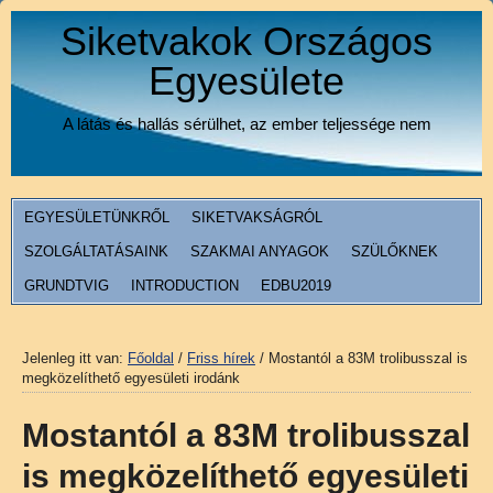
Siketvakok Országos
Egyesülete
A látás és hallás sérülhet, az ember teljessége nem
EGYESÜLETÜNKRŐL
SIKETVAKSÁGRÓL
SZOLGÁLTATÁSAINK
SZAKMAI ANYAGOK
SZÜLŐKNEK
GRUNDTVIG
INTRODUCTION
EDBU2019
Jelenleg itt van:
Főoldal
/
Friss hírek
/
Mostantól a 83M trolibusszal is
megközelíthető egyesületi irodánk
Mostantól a 83M trolibusszal
is megközelíthető egyesületi