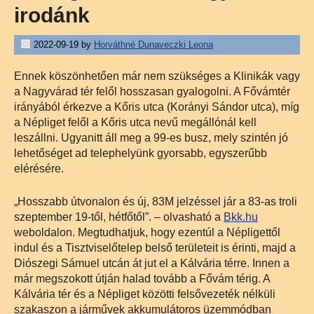
irodánk
2022-09-19
by
Horváthné Dunaveczki Leona
Ennek köszönhetően már nem szükséges a Klinikák vagy
a Nagyvárad tér felől hosszasan gyalogolni. A Fővámtér
irányából érkezve a Kőris utca (Korányi Sándor utca), míg
a Népliget felől a Kőris utca nevű megállónál kell
leszállni. Ugyanitt áll meg a 99-es busz, mely szintén jó
lehetőséget ad telephelyünk gyorsabb, egyszerűbb
elérésére.
„Hosszabb útvonalon és új, 83M jelzéssel jár a 83-as troli
szeptember 19-től, hétfőtől”. – olvasható a
Bkk.hu
weboldalon. Megtudhatjuk, hogy ezentúl a Népligettől
indul és a Tisztviselőtelep belső területeit is érinti, majd a
Diószegi Sámuel utcán át jut el a Kálvária térre. Innen a
már megszokott útján halad tovább a Fővám térig. A
Kálvária tér és a Népliget közötti felsővezeték nélküli
szakaszon a járművek akkumulátoros üzemmódban