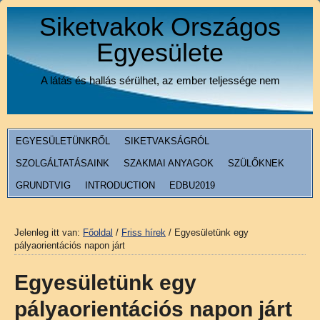
Siketvakok Országos
Egyesülete
A látás és hallás sérülhet, az ember teljessége nem
EGYESÜLETÜNKRŐL
SIKETVAKSÁGRÓL
SZOLGÁLTATÁSAINK
SZAKMAI ANYAGOK
SZÜLŐKNEK
GRUNDTVIG
INTRODUCTION
EDBU2019
Jelenleg itt van:
Főoldal
/
Friss hírek
/
Egyesületünk egy
pályaorientációs napon járt
Egyesületünk egy
pályaorientációs napon járt