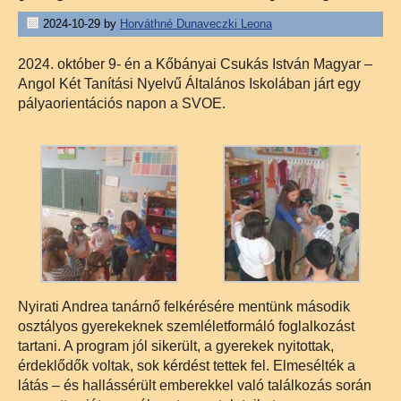
2024-10-29
by
Horváthné Dunaveczki Leona
2024. október 9- én a Kőbányai Csukás István Magyar –
Angol Két Tanítási Nyelvű Általános Iskolában járt egy
pályaorientációs napon a SVOE.
Nyirati Andrea tanárnő felkérésére mentünk második
osztályos gyerekeknek
szemléletformáló foglalkozást
tartani. A program jól sikerült, a gyerekek nyitottak,
érdeklődők voltak, sok kérdést tettek fel. Elmesélték a
látás – és hallássérült emberekkel való találkozás során