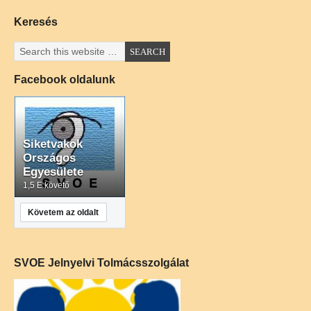
Keresés
Facebook oldalunk
Siketvakok
Országos
Egyesülete
1,5 E követő
Követem az oldalt
SVOE Jelnyelvi Tolmácsszolgálat