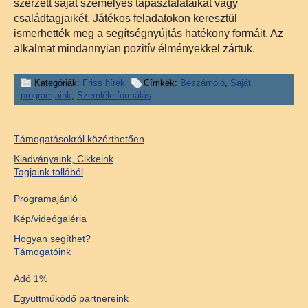
szerzett saját személyes tapasztalataikat vagy
családtagjaikét. Játékos feladatokon keresztül
ismerhették meg a segítségnyújtás hatékony formáit. Az
alkalmat mindannyian pozitív élményekkel zártuk.
Kategóriák:
Friss hírek
Címkék:
Beszámoló
,
Saját
programjaink
,
Szemléletformálás
Támogatásokról közérthetően
Kiadványaink, Cikkeink
Tagjaink tollából
Programajánló
Kép/videógaléria
Hogyan segíthet?
Támogatóink
Adó 1%
Együttműködő partnereink