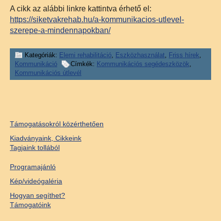
A cikk az alábbi linkre kattintva érhető el:
https://siketvakrehab.hu/a-kommunikacios-utlevel-
szerepe-a-mindennapokban/
Kategóriák:
Elemi rehabilitáció
,
Eszközhasználat
,
Friss hírek
,
Kommunikáció
Címkék:
Kommunikációs segédeszközök
,
Kommunikációs útlevél
Támogatásokról közérthetően
Kiadványaink, Cikkeink
Tagjaink tollából
Programajánló
Kép/videógaléria
Hogyan segíthet?
Támogatóink