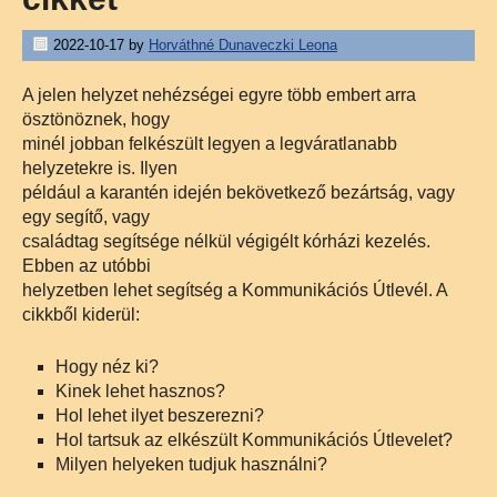
2022-10-17
by
Horváthné Dunaveczki Leona
A jelen helyzet nehézségei egyre több embert arra
ösztönöznek, hogy
minél jobban felkészült legyen a legváratlanabb
helyzetekre is. Ilyen
például a karantén idején bekövetkező bezártság, vagy
egy segítő, vagy
családtag segítsége nélkül végigélt kórházi kezelés.
Ebben az utóbbi
helyzetben lehet segítség a Kommunikációs Útlevél. A
cikkből kiderül:
Hogy néz ki?
Kinek lehet hasznos?
Hol lehet ilyet beszerezni?
Hol tartsuk az elkészült Kommunikációs Útlevelet?
Milyen helyeken tudjuk használni?