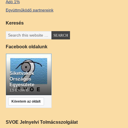
Adó 1%
Együttműködő partnereink
Keresés
Facebook oldalunk
Siketvakok
Országos
Egyesülete
1,5 E követő
Követem az oldalt
SVOE Jelnyelvi Tolmácsszolgálat