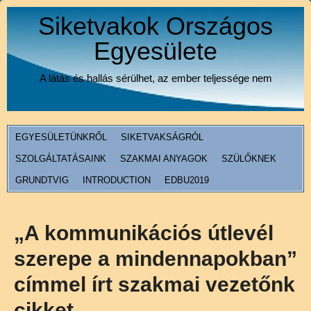
Siketvakok Országos
Egyesülete
A látás és hallás sérülhet, az ember teljessége nem
EGYESÜLETÜNKRŐL
SIKETVAKSÁGRÓL
SZOLGÁLTATÁSAINK
SZAKMAI ANYAGOK
SZÜLŐKNEK
GRUNDTVIG
INTRODUCTION
EDBU2019
„A kommunikációs útlevél
szerepe a mindennapokban”
címmel írt szakmai vezetőnk
cikket