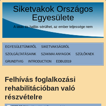
Siketvakok Országos
Egyesülete
A látás és hallás sérülhet, az ember teljessége nem
EGYESÜLETÜNKRŐL
SIKETVAKSÁGRÓL
SZOLGÁLTATÁSAINK
SZAKMAI ANYAGOK
SZÜLŐKNEK
GRUNDTVIG
INTRODUCTION
EDBU2019
Felhívás foglalkozási
rehabilitációban való
részvételre