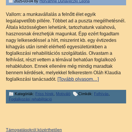
2025-03-04
by
Horváthné Dunaveczki Leona
Vallom: a munkavállalás a felnőtt élet egyik
legalapvetőbb pillére. Többet ad a puszta megélhetésnél.
Általa közösségben lehetünk, tartozhatunk valahová,
hasznosnak érezhetjük magunkat. Épp ezért fogadtam
nagy lelkesedéssel a hírt, miszerint kb. egy évtizedes
kihagyás után ismét elérhető egyesületünkben a
foglalkozási rehabilitációs szolgáltatás. Olvastam a
felhívást, részt vettem a témával behatóan foglalkozó
rehabklubon. Ennek ellenére még mindig maradtak
bennem kérdések, melyekkel felkerestem Oláh Klaudia
foglalkozási tanácsadót.
[Tovább olvasom…]
Kategóriák:
Friss hírek
,
Motiváló
Címkék:
Felhívás
,
Foglalkozási rehabilitáció
Támogatásokról közérthetően