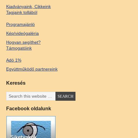
Kiadványaink, Cikkeink
Tagjaink tollából
Programajánló
Kép/videógaléria
Hogyan segíthet?
Támogatóink
Adó 1%
Együttműködő partnereink
Keresés
Facebook oldalunk
Siketvakok